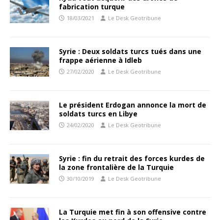
fabrication turque
18/03/2021
Le Desk Geotribune
Syrie : Deux soldats turcs tués dans une
frappe aérienne à Idleb
27/02/2020
Le Desk Geotribune
Le président Erdogan annonce la mort de
soldats turcs en Libye
24/02/2020
Le Desk Geotribune
Syrie : fin du retrait des forces kurdes de
la zone frontalière de la Turquie
30/10/2019
Le Desk Geotribune
La Turquie met fin à son offensive contre