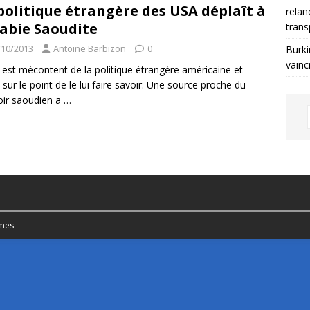
politique étrangère des USA déplaît à
relan
rabie Saoudite
trans
/10/2013
Antoine Barbizon
0
Burki
vainc
 est mécontent de la politique étrangère américaine et
t sur le point de le lui faire savoir. Une source proche du
ir saoudien a
…
mes