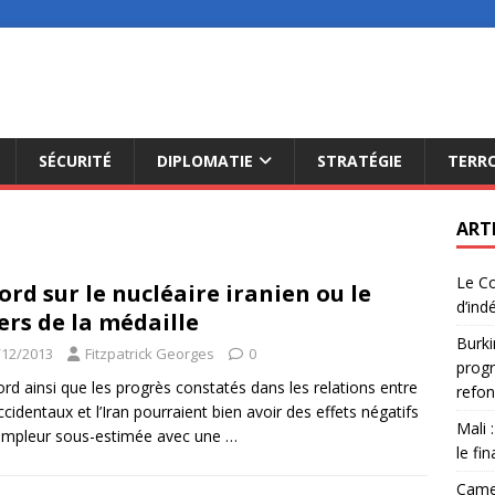
SÉCURITÉ
DIPLOMATIE
STRATÉGIE
TERR
ART
Le Co
ord sur le nucléaire iranien ou le
d’ind
ers de la médaille
Burki
/12/2013
Fitzpatrick Georges
0
progr
ord ainsi que les progrès constatés dans les relations entre
refon
ccidentaux et l’Iran pourraient bien avoir des effets négatifs
Mali 
’ampleur sous-estimée avec une
…
le fi
Camer