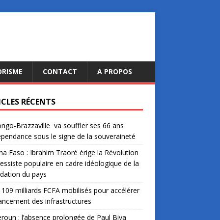
ORISME
CONTACT
A PROPOS
ICLES RÉCENTS
ngo-Brazzaville va souffler ses 66 ans
épendance sous le signe de la souveraineté
na Faso : Ibrahim Traoré érige la Révolution
essiste populaire en cadre idéologique de la
dation du pays
: 109 milliards FCFA mobilisés pour accélérer
nancement des infrastructures
oun : l’absence prolongée de Paul Biya