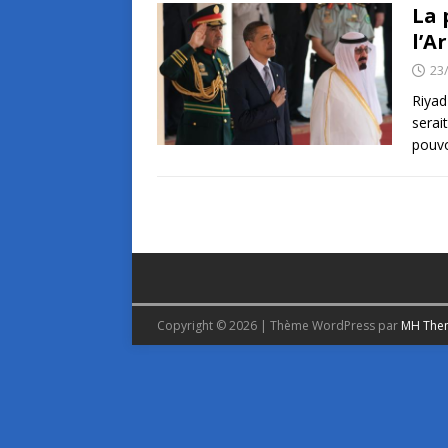
La 
l’A
23
Riyad
serai
pouvo
Copyright © 2026 | Thème WordPress par
MH The