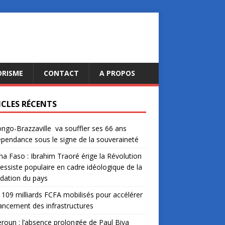
ORISME
CONTACT
A PROPOS
ICLES RÉCENTS
ngo-Brazzaville va souffler ses 66 ans
épendance sous le signe de la souveraineté
na Faso : Ibrahim Traoré érige la Révolution
essiste populaire en cadre idéologique de la
dation du pays
: 109 milliards FCFA mobilisés pour accélérer
nancement des infrastructures
oun : l’absence prolongée de Paul Biya