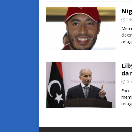
Nig
14
Mercr
d’extr
réfug
Lib
dan
01
Face 
membr
réfug