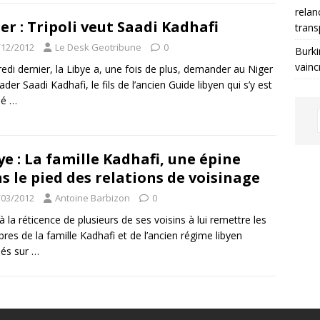
relan
er : Tripoli veut Saadi Kadhafi
trans
/12/2012
Le Desk Geotribune
0
Burki
vainc
edi dernier, la Libye a, une fois de plus, demander au Niger
ader Saadi Kadhafi, le fils de l’ancien Guide libyen qui s’y est
ié
…
ye : La famille Kadhafi, une épine
s le pied des relations de voisinage
/03/2012
Antoine Barbizon
0
à la réticence de plusieurs de ses voisins à lui remettre les
es de la famille Kadhafi et de l’ancien régime libyen
iés sur
…