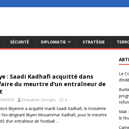
SÉCURITÉ
DIPLOMATIE
STRATÉGIE
TERR
ART
Le Co
ye : Saadi Kadhafi acquitté dans
d’ind
ffaire du meurtre d’un entraîneur de
Burki
t
progr
/04/2018
Fitzpatrick Georges
0
refon
stice libyenne a acquitté mardi Saadi Kadhafi, le troisième
Mali 
de l’ex-dirigeant libyen Mouammar Kadhafi, pour le meurtre
le fi
05 d’un entraîneur de football
…
Camer