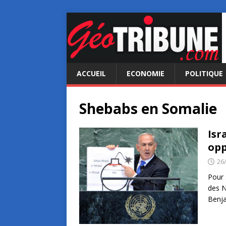
ACCUEIL
ECONOMIE
POLITIQUE
Shebabs en Somalie
Isr
opp
26
Pour 
des N
Benja