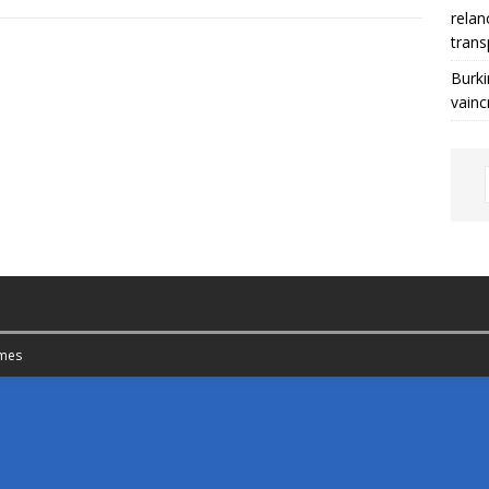
relan
trans
Burki
vainc
mes