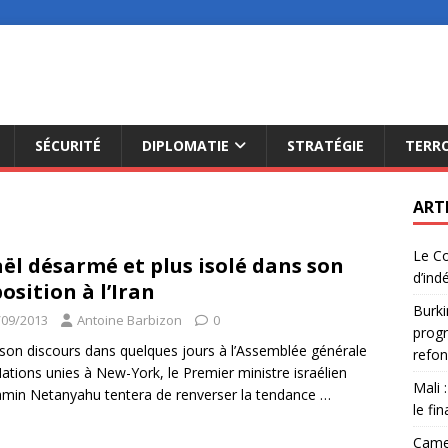
SÉCURITÉ
DIPLOMATIE
STRATÉGIE
TERR
ART
Le Co
aël désarmé et plus isolé dans son
d’ind
osition à l’Iran
Burki
/09/2013
Antoine Barbizon
0
progr
son discours dans quelques jours à l’Assemblée générale
refon
ations unies à New-York, le Premier ministre israélien
Mali 
min Netanyahu tentera de renverser la tendance
…
le fi
Camer