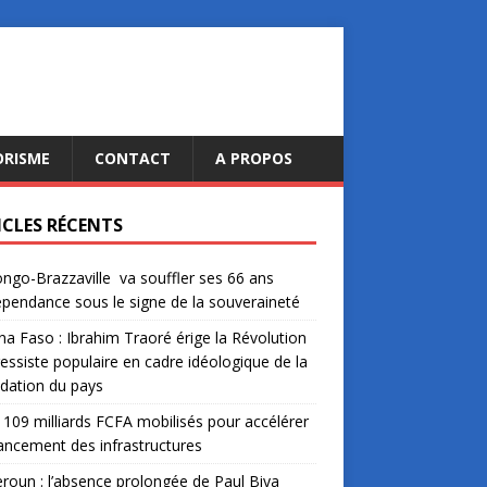
ORISME
CONTACT
A PROPOS
ICLES RÉCENTS
ngo-Brazzaville va souffler ses 66 ans
épendance sous le signe de la souveraineté
na Faso : Ibrahim Traoré érige la Révolution
essiste populaire en cadre idéologique de la
dation du pays
: 109 milliards FCFA mobilisés pour accélérer
nancement des infrastructures
oun : l’absence prolongée de Paul Biya