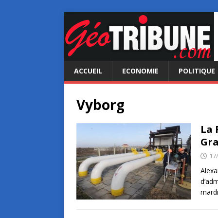
ACCUEIL
ECONOMIE
POLITIQUE
Vyborg
La 
Gr
17
Alexa
d’adm
mardi