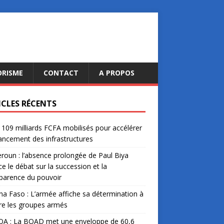
ORISME
CONTACT
A PROPOS
ICLES RÉCENTS
: 109 milliards FCFA mobilisés pour accélérer
nancement des infrastructures
oun : l’absence prolongée de Paul Biya
ce le débat sur la succession et la
parence du pouvoir
na Faso : L’armée affiche sa détermination à
re les groupes armés
A : La BOAD met une enveloppe de 60,6