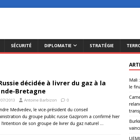
SÉCURITÉ
DIPLOMATIE
STRATÉGIE
TERR
ART
Mali 
Russie décidée à livrer du gaz à la
le fi
ande-Bretagne
Camer
/07/2013
Antoine Barbizon
0
relan
ndre Medvedev, le vice-président du conseil
trans
inistration du groupe public russe Gazprom a confirmé hier
Burki
 l’intention de son groupe de livrer du gaz naturel
…
vainc
UEMO