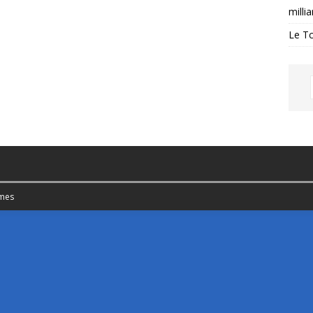
milli
Le Tc
mes