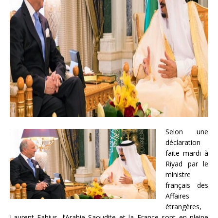
Selon une
déclaration
faite mardi à
Riyad par le
ministre
français des
Affaires
étrangères,
Laurent Fabius, l’Arabie Saoudite et la France sont en pleine