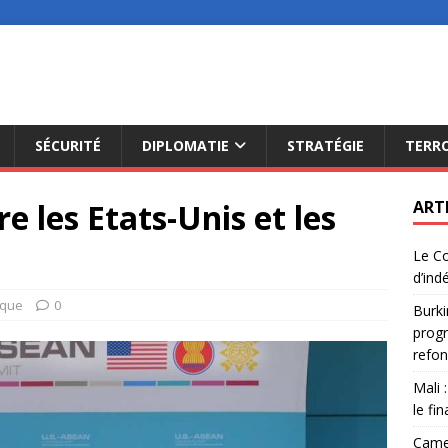
SÉCURITÉ
DIPLOMATIE
STRATÉGIE
TERR
 les Etats-Unis et les
ART
Le Co
d’ind
ique
0
Burki
progr
refon
Mali 
le fi
Camer