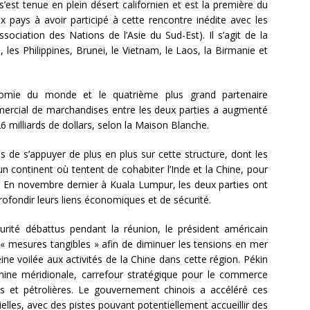
s’est tenue en plein désert californien et est la première du
ix pays à avoir participé à cette rencontre inédite avec les
ociation des Nations de l’Asie du Sud-Est). Il s’agit de la
, les Philippines, Brunei, le Vietnam, le Laos, la Birmanie et
omie du monde et le quatrième plus grand partenaire
ercial de marchandises entre les deux parties a augmenté
 milliards de dollars, selon la Maison Blanche.
de s’appuyer de plus en plus sur cette structure, dont les
n continent où tentent de cohabiter l’Inde et la Chine, pour
e. En novembre dernier à Kuala Lumpur, les deux parties ont
rofondir leurs liens économiques et de sécurité.
rité débattus pendant la réunion, le président américain
« mesures tangibles » afin de diminuer les tensions en mer
ne voilée aux activités de la Chine dans cette région. Pékin
Chine méridionale, carrefour stratégique pour le commerce
es et pétrolières. Le gouvernement chinois a accéléré ces
cielles, avec des pistes pouvant potentiellement accueillir des