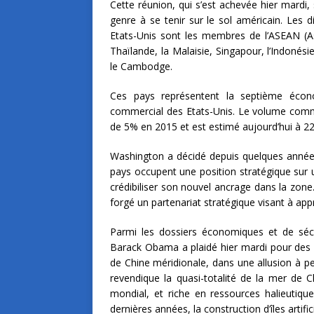
Cette réunion, qui s’est achevée hier mardi, 
genre à se tenir sur le sol américain. Les d
Etats-Unis sont les membres de l’ASEAN (Ass
Thaïlande, la Malaisie, Singapour, l’Indonésie
le Cambodge.
Ces pays représentent la septième écon
commercial des Etats-Unis. Le volume comm
de 5% en 2015 et est estimé aujourd’hui à 226
Washington a décidé depuis quelques années 
pays occupent une position stratégique sur u
crédibiliser son nouvel ancrage dans la zon
forgé un partenariat stratégique visant à app
Parmi les dossiers économiques et de sécu
Barack Obama a plaidé hier mardi pour des 
de Chine méridionale, dans une allusion à pei
revendique la quasi-totalité de la mer de 
mondial, et riche en ressources halieutiqu
dernières années, la construction d’îles artifi