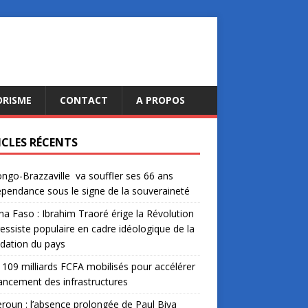
ORISME
CONTACT
A PROPOS
ICLES RÉCENTS
ngo-Brazzaville va souffler ses 66 ans
épendance sous le signe de la souveraineté
na Faso : Ibrahim Traoré érige la Révolution
essiste populaire en cadre idéologique de la
dation du pays
: 109 milliards FCFA mobilisés pour accélérer
nancement des infrastructures
oun : l’absence prolongée de Paul Biya