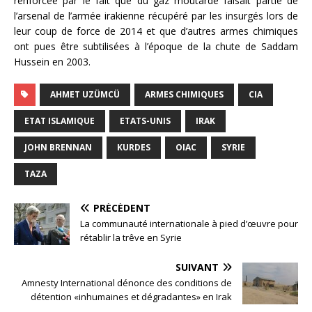
renforcée par le fait que du gaz moutarde faisait partie de
l’arsenal de l’armée irakienne récupéré par les insurgés lors de
leur coup de force de 2014 et que d’autres armes chimiques
ont pues être subtilisées à l’époque de la chute de Saddam
Hussein en 2003.
AHMET UZÜMCÜ
ARMES CHIMIQUES
CIA
ETAT ISLAMIQUE
ETATS-UNIS
IRAK
JOHN BRENNAN
KURDES
OIAC
SYRIE
TAZA
PRÉCÉDENT
La communauté internationale à pied d’œuvre pour
rétablir la trêve en Syrie
SUIVANT
Amnesty International dénonce des conditions de
détention «inhumaines et dégradantes» en Irak