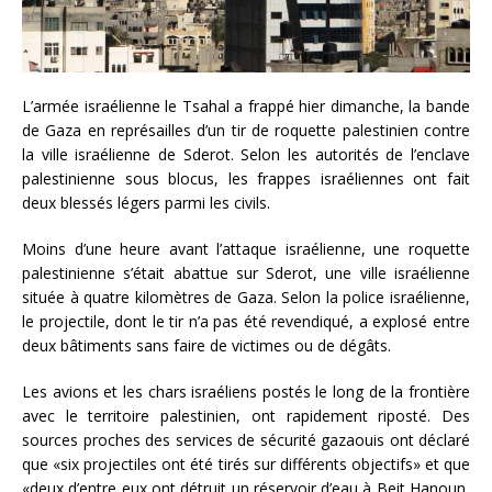
L’armée israélienne le Tsahal a frappé hier dimanche, la bande
de Gaza en représailles d’un tir de roquette palestinien contre
la ville israélienne de Sderot. Selon les autorités de l’enclave
palestinienne sous blocus, les frappes israéliennes ont fait
deux blessés légers parmi les civils.
Moins d’une heure avant l’attaque israélienne, une roquette
palestinienne s’était abattue sur Sderot, une ville israélienne
située à quatre kilomètres de Gaza. Selon la police israélienne,
le projectile, dont le tir n’a pas été revendiqué, a explosé entre
deux bâtiments sans faire de victimes ou de dégâts.
Les avions et les chars israéliens postés le long de la frontière
avec le territoire palestinien, ont rapidement riposté. Des
sources proches des services de sécurité gazaouis ont déclaré
que «six projectiles ont été tirés sur différents objectifs» et que
«deux d’entre eux ont détruit un réservoir d’eau à Beit Hanoun,