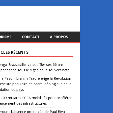
ORISME
CONTACT
A PROPOS
ICLES RÉCENTS
ngo-Brazzaville va souffler ses 66 ans
épendance sous le signe de la souveraineté
na Faso : Ibrahim Traoré érige la Révolution
essiste populaire en cadre idéologique de la
dation du pays
: 109 milliards FCFA mobilisés pour accélérer
nancement des infrastructures
oun : l’absence prolongée de Paul Biya