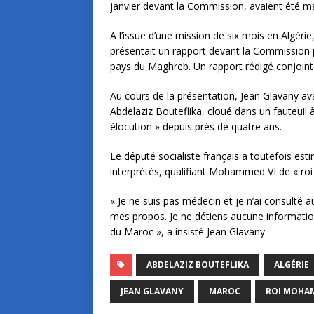
janvier devant la Commission, avaient été ma
A l’issue d’une mission de six mois en Algér
présentait un rapport devant la Commission 
pays du Maghreb. Un rapport rédigé conjoint
Au cours de la présentation, Jean Glavany ava
Abdelaziz Bouteflika, cloué dans un fauteuil à
élocution » depuis près de quatre ans.
Le député socialiste français a toutefois es
interprétés, qualifiant Mohammed VI de « roi
« Je ne suis pas médecin et je n’ai consulté a
mes propos. Je ne détiens aucune information 
du Maroc », a insisté Jean Glavany.
ABDELAZIZ BOUTEFLIKA
ALGÉRIE
JEAN GLAVANY
MAROC
ROI MOHA