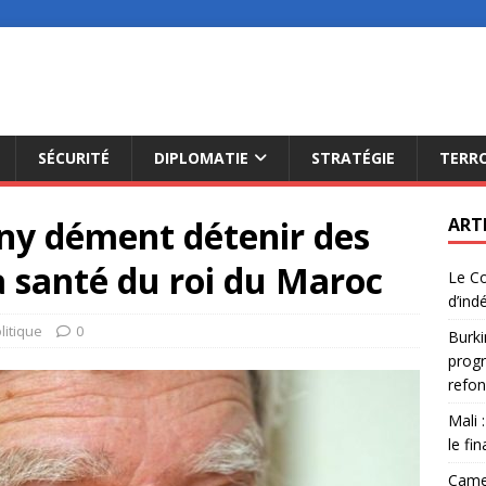
SÉCURITÉ
DIPLOMATIE
STRATÉGIE
TERR
any dément détenir des
ART
a santé du roi du Maroc
Le Co
d’ind
litique
0
Burki
progr
refon
Mali 
le fi
Camer