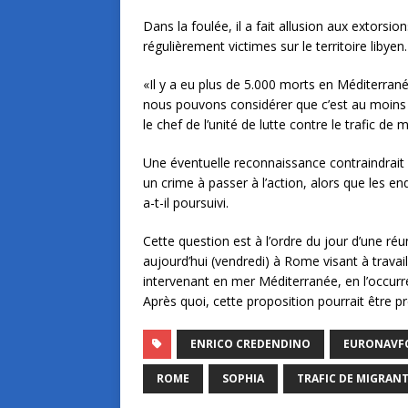
Dans la foulée, il a fait allusion aux extorsi
régulièrement victimes sur le territoire libyen.
«Il y a eu plus de 5.000 morts en Méditerrané
nous pouvons considérer que c’est au moins l
le chef de l’unité de lutte contre le trafic de
Une éventuelle reconnaissance contraindrait l
un crime à passer à l’action, alors que les en
a-t-il poursuivi.
Cette question est à l’ordre du jour d’une ré
aujourd’hui (vendredi) à Rome visant à travai
intervenant en mer Méditerranée, en l’occurren
Après quoi, cette proposition pourrait être 
ENRICO CREDENDINO
EURONAVF
ROME
SOPHIA
TRAFIC DE MIGRAN