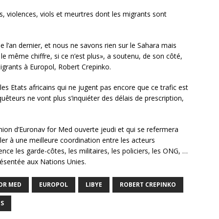
ons, violences, viols et meurtres dont les migrants sont
e l’an dernier, et nous ne savons rien sur le Sahara mais
e même chiffre, si ce n’est plus», a soutenu, de son côté,
 migrants à Europol, Robert Crepinko.
es Etats africains qui ne jugent pas encore que ce trafic est
quêteurs ne vont plus s’inquiéter des délais de prescription,
union d’Euronav for Med ouverte jeudi et qui se refermera
ller à une meilleure coordination entre les acteurs
ce les garde-côtes, les militaires, les policiers, les ONG, …
présentée aux Nations Unies.
OR MED
EUROPOL
LIBYE
ROBERT CREPINKO
TS