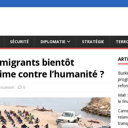
SÉCURITÉ
DIPLOMATIE
STRATÉGIE
TERR
e migrants bientôt
ART
me contre l’humanité ?
Burki
progr
refon
ssuasion
0
Mali 
le fi
Camer
relan
trans