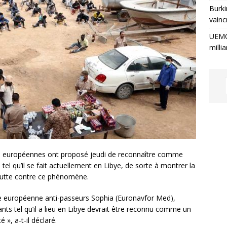
Burki
vainc
UEMO
milli
ce européennes ont proposé jeudi de reconnaître comme
 tel qu’il se fait actuellement en Libye, de sorte à montrer la
a lutte contre ce phénomène.
ale européenne anti-passeurs Sophia (Euronavfor Med),
rants tel qu’il a lieu en Libye devrait être reconnu comme un
 », a-t-il déclaré.