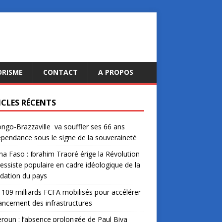
ORISME
CONTACT
A PROPOS
ICLES RÉCENTS
ngo-Brazzaville va souffler ses 66 ans
épendance sous le signe de la souveraineté
na Faso : Ibrahim Traoré érige la Révolution
essiste populaire en cadre idéologique de la
dation du pays
: 109 milliards FCFA mobilisés pour accélérer
nancement des infrastructures
oun : l’absence prolongée de Paul Biya