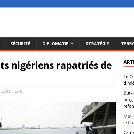
SÉCURITÉ
DIPLOMATIE
STRATÉGIE
TERR
ts nigériens rapatriés de
ART
Le Co
d’ind
curité
0
Burki
progr
refon
Mali 
le fi
Camer