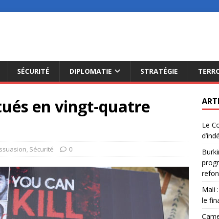
SÉCURITÉ
DIPLOMATIE
STRATÉGIE
TERR
tués en vingt-quatre
ART
Le Co
d’ind
ssuasion
,
Sécurité
0
Burki
progr
refon
Mali 
le fi
Camer