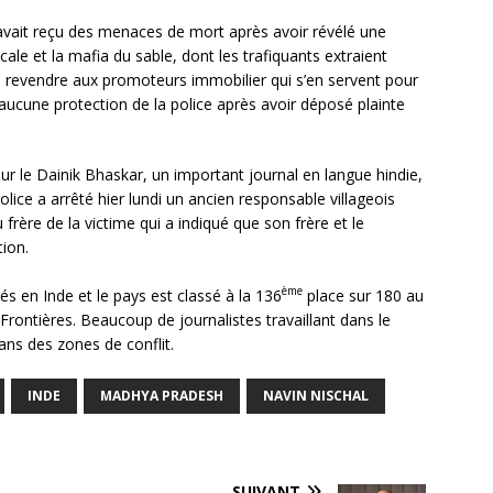
 avait reçu des menaces de mort après avoir révélé une
cale et la mafia du sable, dont les trafiquants extraient
r le revendre aux promoteurs immobilier qui s’en servent pour
aucune protection de la police après avoir déposé plainte
ur le Dainik Bhaskar, un important journal en langue hindie,
olice a arrêté hier lundi un ancien responsable villageois
frère de la victime qui a indiqué que son frère et le
tion.
ème
és en Inde et le pays est classé à la 136
place sur 180 au
rontières. Beaucoup de journalistes travaillant dans le
ans des zones de conflit.
INDE
MADHYA PRADESH
NAVIN NISCHAL
SUIVANT