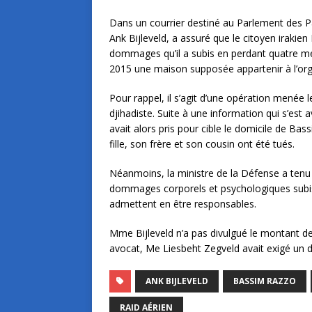
Dans un courrier destiné au Parlement des P
Ank Bijleveld, a assuré que le citoyen irakie
dommages qu’il a subis en perdant quatre mem
2015 une maison supposée appartenir à l’organ
Pour rappel, il s’agit d’une opération menée l
djihadiste. Suite à une information qui s’est
avait alors pris pour cible le domicile de Ba
fille, son frère et son cousin ont été tués.
Néanmoins, la ministre de la Défense a tenu à
dommages corporels et psychologiques subis
admettent en être responsables.
Mme Bijleveld n’a pas divulgué le montant d
avocat, Me Liesbeht Zegveld avait exigé un 
ANK BIJLEVELD
BASSIM RAZZO
RAID AÉRIEN