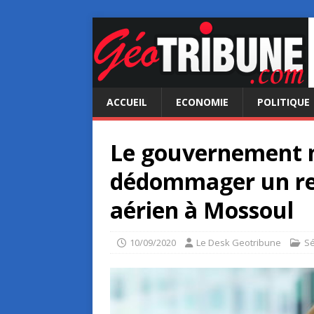
ACCUEIL
ECONOMIE
POLITIQUE
Le gouvernement n
dédommager un res
aérien à Mossoul
10/09/2020
Le Desk Geotribune
Sé