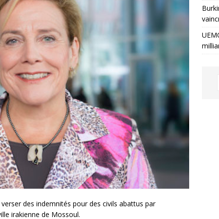
Burki
vainc
UEMO
milli
verser des indemnités pour des civils abattus par
ville irakienne de Mossoul.