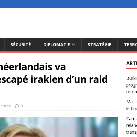
SÉCURITÉ
DIPLOMATIE
STRATÉGIE
TERR
éerlandais va
ART
capé irakien d’un raid
Burki
progr
refon
Mali 
curité
0
le fi
Camer
relan
trans