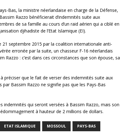
ays-Bas, la ministre néerlandaise en charge de la Défense,
n Bassim Razzo bénéficierait d’indemnités suite aux
bres de sa famille au cours d’un raid aérien qui a ciblé en
isation djihadiste de l’Etat Islamique (EI).
e 21 septembre 2015 par la coalition internationale anti-
 avérée erronée par la suite, un chasseur F-16 néerlandais
ssim Razzo : c’est dans ces circonstances que son épouse, sa
 préciser que le fait de verser des indemnités suite aux
 par Bassim Razzo ne signifie pas que les Pays-Bas
es indemnités qui seront versées à Bassim Razzo, mais son
dédommagement à hauteur de 2 millions de dollars.
ETAT ISLAMIQUE
MOSSOUL
PAYS-BAS