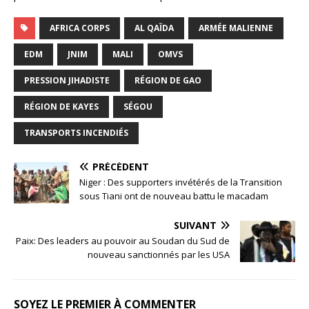
AFRICA CORPS
AL QAÏDA
ARMÉE MALIENNE
EDM
JNIM
MALI
OMVS
PRESSION JIHADISTE
RÉGION DE GAO
RÉGION DE KAYES
SÉGOU
TRANSPORTS INCENDIÉS
PRÉCÉDENT
Niger : Des supporters invétérés de la Transition
sous Tiani ont de nouveau battu le macadam
SUIVANT
Paix: Des leaders au pouvoir au Soudan du Sud de
nouveau sanctionnés par les USA
SOYEZ LE PREMIER À COMMENTER