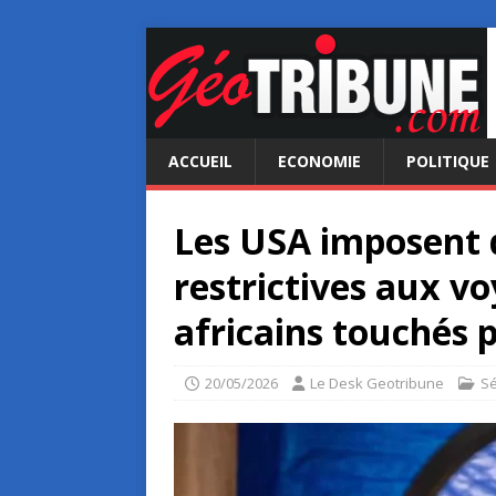
ACCUEIL
ECONOMIE
POLITIQUE
Les USA imposent d
restrictives aux v
africains touchés p
20/05/2026
Le Desk Geotribune
Sé