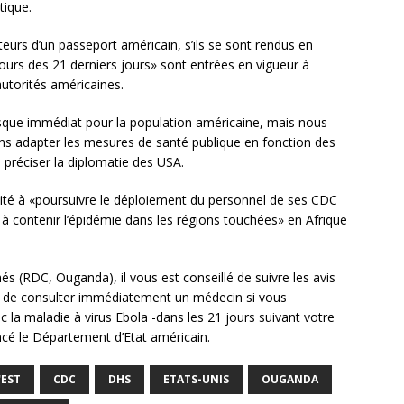
tique.
teurs d’un passeport américain, s’ils se sont rendus en
rs des 21 derniers jours» sont entrées en vigueur à
autorités américaines.
 risque immédiat pour la population américaine, mais nous
ions adapter les mesures de santé publique en fonction des
 préciser la diplomatie des USA.
ilité à «poursuivre le déploiement du personnel de ses CDC
t à contenir l’épidémie dans les régions touchées» en Afrique
s (RDC, Ouganda), il vous est conseillé de suivre les avis
t de consulter immédiatement un médecin si vous
a maladie à virus Ebola -dans les 21 jours suivant votre
cé le Département d’Etat américain.
'EST
CDC
DHS
ETATS-UNIS
OUGANDA