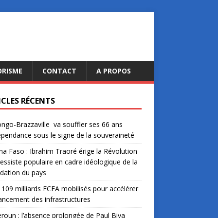
ORISME
CONTACT
A PROPOS
ICLES RÉCENTS
ngo-Brazzaville va souffler ses 66 ans
épendance sous le signe de la souveraineté
na Faso : Ibrahim Traoré érige la Révolution
essiste populaire en cadre idéologique de la
dation du pays
: 109 milliards FCFA mobilisés pour accélérer
nancement des infrastructures
oun : l’absence prolongée de Paul Biya