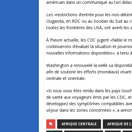
américain dans un communiqué au ton didac
Les «restrictions d’entrée pour les non-déten
Ouganda, en RDC ou au Soudan du Sud au cou
toutes les frontières des USA, ont averti les 
À l’heure actuelle, les CDC jugent «faible le
continuerons d’évaluer la situation et pourr
nouvelles informations disponibles», a tenu à
Washington a renouvelé la veille sa disponib
afin de soutenir les efforts (mondiaux) visan
centrale et orientale.
«Si vous vous êtes rendu dans les pays touché
de santé aux voyageurs émis par les CDC, e
développez des symptômes compatibles avec l
séjour dans les zones concernées-», a annon
AFRIQUE CENTRALE
AFRIQUE DE L