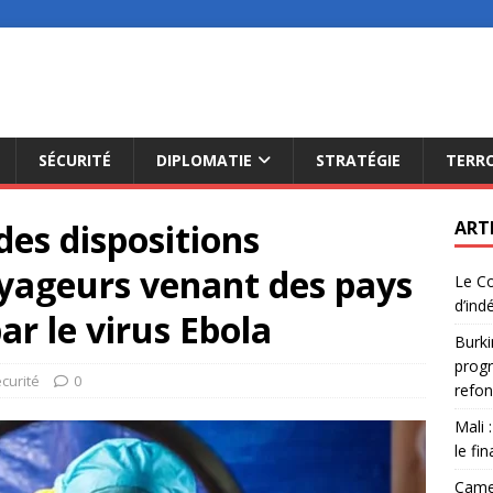
SÉCURITÉ
DIPLOMATIE
STRATÉGIE
TERR
es dispositions
ART
oyageurs venant des pays
Le Co
d’ind
ar le virus Ebola
Burki
progr
curité
0
refon
Mali 
le fi
Camer