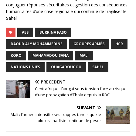
conjuguer réponses sécuritaires et gestion des conséquences
humanitaires d’une crise régionale qui continue de fragiliser le
Sahel.
AES
BURKINA FASO
DAOUD ALY MOHAMMEDINE
GROUPES ARMÉS
HCR
KORO
MAHAMADOU SANA
MALI
NATIONS UNIES
OUAGADOUGOU
SAHEL
PRÉCÉDENT
Centrafrique : Bangui sous tension face au risque
d’une propagation d’Ebola depuis la RDC
SUIVANT
Mali : l’armée intensifie ses frappes tandis que le
blocus jihadiste continue de peser