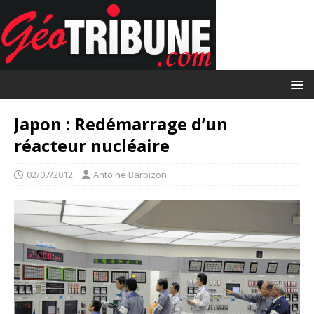
Japon : Redémarrage d’un
réacteur nucléaire
02/07/2012
Antoine Barbizon