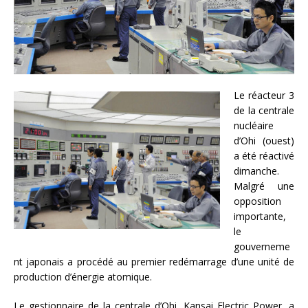
Le réacteur 3
de la centrale
nucléaire
d’Ohi (ouest)
a été réactivé
dimanche.
Malgré une
opposition
importante,
le
gouverneme
nt japonais a procédé au premier redémarrage d’une unité de
production d’énergie atomique.
Le gestionnaire de la centrale d’Ohi, Kansai Electric Power, a