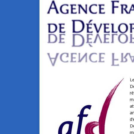
L
D
ré
m
at
am
d’
De
m