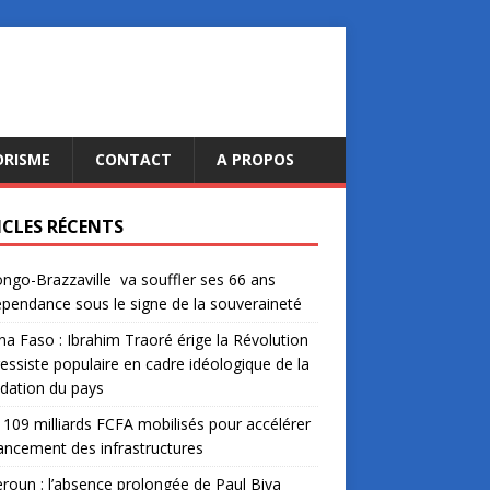
ORISME
CONTACT
A PROPOS
ICLES RÉCENTS
ngo-Brazzaville va souffler ses 66 ans
épendance sous le signe de la souveraineté
na Faso : Ibrahim Traoré érige la Révolution
essiste populaire en cadre idéologique de la
dation du pays
: 109 milliards FCFA mobilisés pour accélérer
nancement des infrastructures
oun : l’absence prolongée de Paul Biya