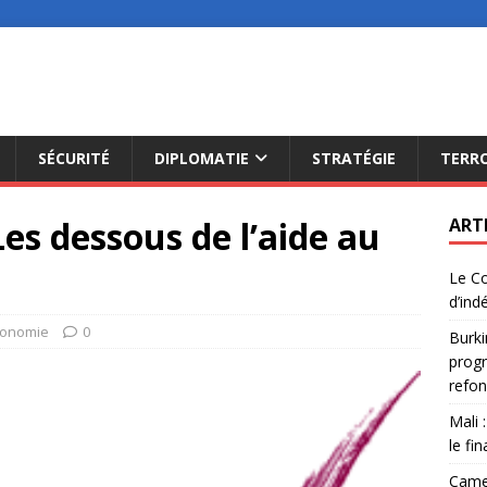
SÉCURITÉ
DIPLOMATIE
STRATÉGIE
TERR
Les dessous de l’aide au
ART
Le Co
d’ind
conomie
0
Burki
progr
refon
Mali 
le fi
Camer