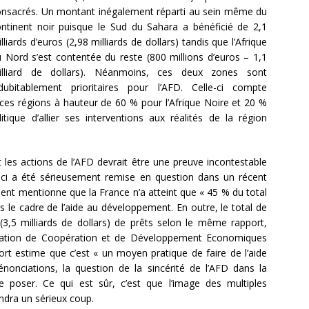
onsacrés. Un montant inégalement réparti au sein même du
ntinent noir puisque le Sud du Sahara a bénéficié de 2,1
lliards d’euros (2,98 milliards de dollars) tandis que l’Afrique
 Nord s’est contentée du reste (800 millions d’euros – 1,1
illiard de dollars). Néanmoins, ces deux zones sont
ndubitablement prioritaires pour l’AFD. Celle-ci compte
s ces régions à hauteur de 60 % pour l’Afrique Noire et 20 %
que d’allier ses interventions aux réalités de la région
les actions de l’AFD devrait être une preuve incontestable
e-ci a été sérieusement remise en question dans un récent
ent mentionne que la France n’a atteint que « 45 % du total
le cadre de l’aide au développement. En outre, le total de
s (3,5 milliards de dollars) de prêts selon le même rapport,
nisation de Coopération et de Développement Economiques
ort estime que c’est « un moyen pratique de faire de l’aide
énonciations, la question de la sincérité de l’AFD dans la
 poser. Ce qui est sûr, c’est que l’image des multiples
dra un sérieux coup.