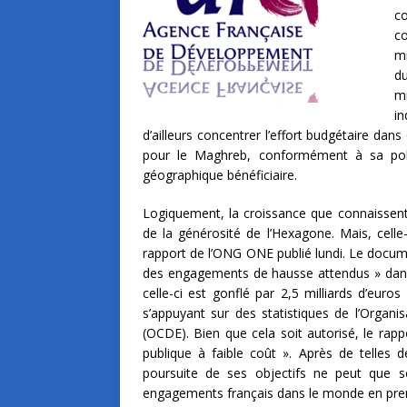
c
co
mi
du
m
i
d’ailleurs concentrer l’effort budgétaire dan
pour le Maghreb, conformément à sa politi
géographique bénéficiaire.
Logiquement, la croissance que connaissent 
de la générosité de l’Hexagone. Mais, cell
rapport de l’ONG ONE publié lundi. Le docum
des engagements de hausse attendus » dans 
celle-ci est gonflé par 2,5 milliards d’euro
s’appuyant sur des statistiques de l’Orga
(OCDE). Bien que cela soit autorisé, le rapp
publique à faible coût ». Après de telles d
poursuite de ses objectifs ne peut que se
engagements français dans le monde en pren