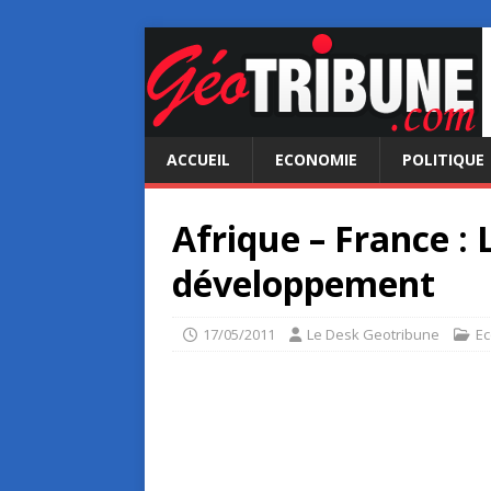
ACCUEIL
ECONOMIE
POLITIQUE
Afrique – France : 
développement
17/05/2011
Le Desk Geotribune
E