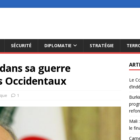
SÉCURITÉ
DIPLOMATIE
STRATÉGIE
TERR
 dans sa guerre
ART
es Occidentaux
Le Co
d’ind
ique
1
Burki
progr
refon
Mali 
le fi
Camer