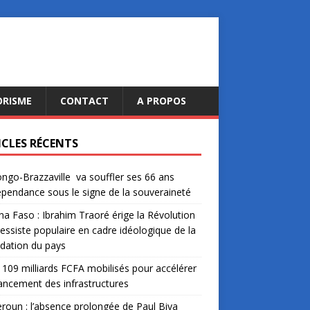
ORISME
CONTACT
A PROPOS
ICLES RÉCENTS
ngo-Brazzaville va souffler ses 66 ans
épendance sous le signe de la souveraineté
na Faso : Ibrahim Traoré érige la Révolution
essiste populaire en cadre idéologique de la
dation du pays
: 109 milliards FCFA mobilisés pour accélérer
nancement des infrastructures
oun : l’absence prolongée de Paul Biya