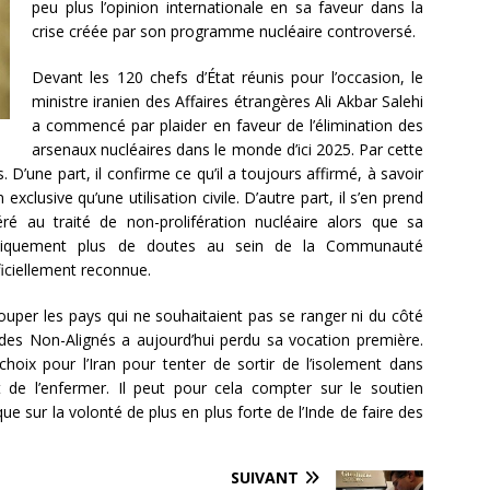
peu plus l’opinion internationale en sa faveur dans la
crise créée par son programme nucléaire controversé.
Devant les 120 chefs d’État réunis pour l’occasion, le
ministre iranien des Affaires étrangères Ali Akbar Salehi
a commencé par plaider en faveur de l’élimination des
arsenaux nucléaires dans le monde d’ici 2025. Par cette
s. D’une part, il confirme ce qu’il a toujours affirmé, à savoir
lusive qu’une utilisation civile. D’autre part, il s’en prend
ré au traité de non-prolifération nucléaire alors que sa
ratiquement plus de doutes au sein de la Communauté
ficiellement reconnue.
ouper les pays qui ne souhaitaient pas se ranger ni du côté
 des Non-Alignés a aujourd’hui perdu sa vocation première.
choix pour l’Iran pour tenter de sortir de l’isolement dans
nt de l’enfermer. Il peut pour cela compter sur le soutien
que sur la volonté de plus en plus forte de l’Inde de faire des
SUIVANT