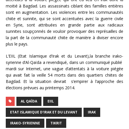
moitié à Bagdad. Les assassinats ciblant des familles entières
sont en augmentation. Les violences entre les communautés
chiite et sunnite, qui se sont accentuées avec la guerre civile
en Syrie, sont attribuées en grande partie aux radicaux
sunnites soupçonnés de vouloir provoquer des représailles de
la part de la communauté chiite de manière à diviser encore
plus le pays.
L’EIIL (Etat Islamique d’Irak et du Levant),la branche irako-
syrienne d’Al-Qaïda a revendiqué, dans un communiqué publié
mardi sur Internet, une vague d’attentats à la voiture piégée
qui avait fait la veille 54 morts dans des quartiers chiites de
Bagdad. Et la situation devrait s’empirer à l’approche des
élections prévues au printemps 2014.
AL QAÏDA
EIIL
ETAT ISLAMIQUE D'IRAK ET DU LEVANT
IRAK
IRAKO-SYRIENNE
TIKRIT