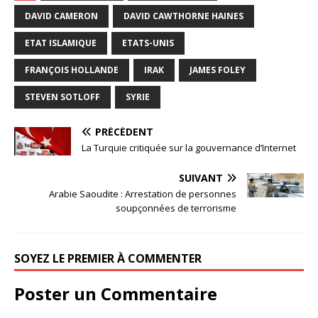
DAVID CAMERON
DAVID CAWTHORNE HAINES
ETAT ISLAMIQUE
ETATS-UNIS
FRANÇOIS HOLLANDE
IRAK
JAMES FOLEY
STEVEN SOTLOFF
SYRIE
PRÉCÉDENT
La Turquie critiquée sur la gouvernance d’Internet
SUIVANT
Arabie Saoudite : Arrestation de personnes
soupçonnées de terrorisme
SOYEZ LE PREMIER À COMMENTER
Poster un Commentaire