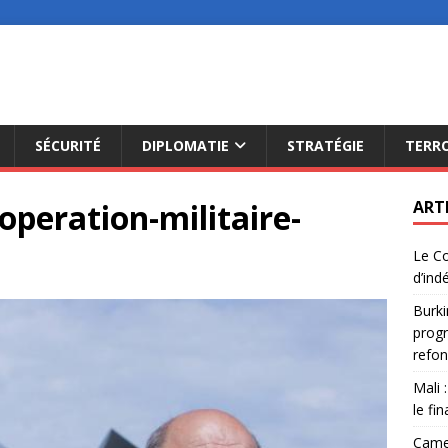
SÉCURITÉ
DIPLOMATIE
STRATÉGIE
TERR
operation-militaire-
ART
Le Co
d’ind
Burki
progr
refon
Mali 
le fi
Camer