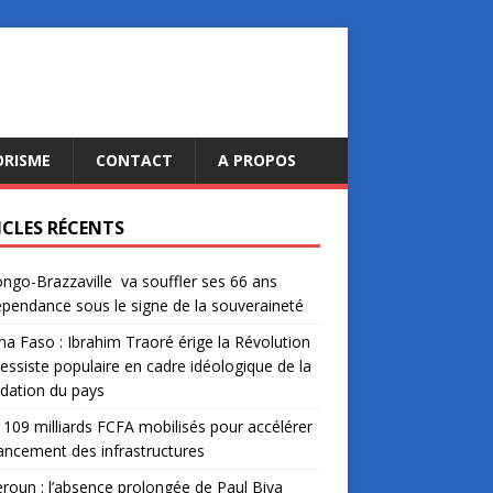
ORISME
CONTACT
A PROPOS
ICLES RÉCENTS
ngo-Brazzaville va souffler ses 66 ans
épendance sous le signe de la souveraineté
na Faso : Ibrahim Traoré érige la Révolution
essiste populaire en cadre idéologique de la
dation du pays
: 109 milliards FCFA mobilisés pour accélérer
nancement des infrastructures
oun : l’absence prolongée de Paul Biya