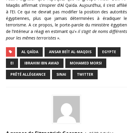
Maqdis affirmait s’inspirer d’Al Qaïda. Aujourd’hui, il s’est affilié
à l’EI. Ce qui ne devrait pas modifier la position des autorités
égyptiennes, plus que jamais déterminées à éradiquer le
terrorisme. A ce propos, le porte-parole du ministère égyptien
de l’Intérieur a réagi en estimant qu’«
il s’agit de noms différents
pour les mêmes terroristes ».
AL QAÏDA
ANSAR BEÏT AL-MAQDIS
EGYPTE
EI
IBRAHIM IBN AWAD
MOHAMED MORSI
PRÊTÉ ALLÉGEANCE
SINAI
TWITTER