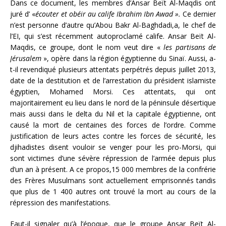
Dans ce document, les membres d’Ansar Beït Al-Maqdis ont
juré d’ «
écouter et obéir au calife Ibrahim Ibn Awad ».
Ce dernier
n’est personne d’autre qu’Abou Bakr Al-Baghdadi,a, le chef de
l’EI, qui s’est récemment autoproclamé calife. Ansar Beït Al-
Maqdis, ce groupe, dont le nom veut dire «
les partisans de
Jérusalem
», opère dans la région égyptienne du Sinaï. Aussi, a-
t-il revendiqué plusieurs attentats perpétrés depuis juillet 2013,
date de la destitution et de l’arrestation du président islamiste
égyptien, Mohamed Morsi. Ces attentats, qui ont
majoritairement eu lieu dans le nord de la péninsule désertique
mais aussi dans le delta du Nil et la capitale égyptienne, ont
causé la mort de centaines des forces de l’ordre. Comme
justification de leurs actes contre les forces de sécurité, les
djihadistes disent vouloir se venger pour les pro-Morsi, qui
sont victimes d’une sévère répression de l’armée depuis plus
d’un an à présent. A ce propos,15 000 membres de la confrérie
des Frères Musulmans sont actuellement emprisonnés tandis
que plus de 1 400 autres ont trouvé la mort au cours de la
répression des manifestations.
Faut-il signaler qu’à l’époque, que le groupe Ansar Beït Al-