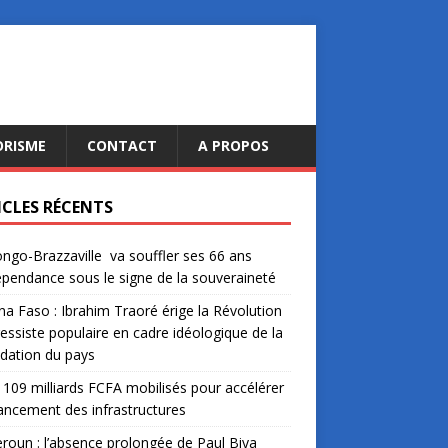
ORISME
CONTACT
A PROPOS
ICLES RÉCENTS
ngo-Brazzaville va souffler ses 66 ans
épendance sous le signe de la souveraineté
na Faso : Ibrahim Traoré érige la Révolution
essiste populaire en cadre idéologique de la
dation du pays
: 109 milliards FCFA mobilisés pour accélérer
nancement des infrastructures
oun : l’absence prolongée de Paul Biya