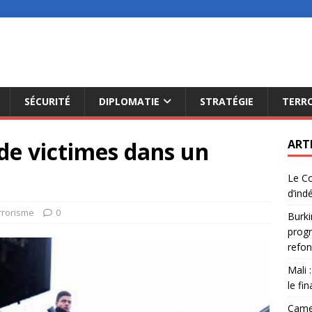
SÉCURITÉ
DIPLOMATIE
STRATÉGIE
TERR
 de victimes dans un
ART
Le Co
d’ind
rrorisme
0
Burki
progr
refon
Mali 
le fi
Camer