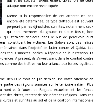
(EI) et les soldats irakiens étaient ciblés lors de cette
attaque non encore revendiquée.
Même si la responsabilité de cet attentat n’a pas
encore été déterminée, ce type d’attaque est souvent
perpétré par les djihadistes sunnites, notamment ceux
qui sont membres du groupe EI. Cette fois-ci, bon
, qui s’étaient déplacés dans le but de percevoir leurs
kiens, constituent les victimes. Les Sahwa sont des milices
ricaines dans l’objectif de lutter contre Al Qaïda. Les
s tribus sunnites locales. A l’époque de leur création, ils
iolences. A présent, ils s’investissent dans le combat contre
tes comme des traîtres, vu leur alliance aux forces loyalistes
mé, depuis le mois de juin dernier, une vaste offensive en
e partie des régions sunnites sur le territoire irakien. Plus
au nord et à l’ouest de Bagdad. Actuellement, les forces
t des chiites, tentent de récupérer ces régions. Dans ces
 kurdes et sunnites au sol et de la coalition internationale