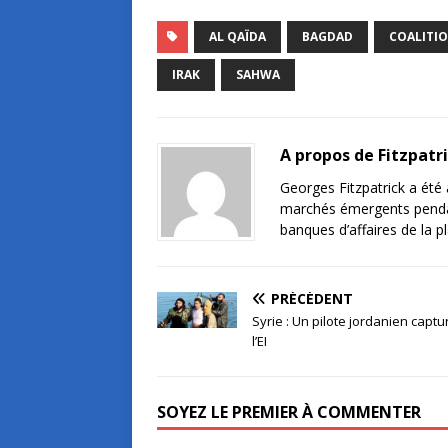
AL QAÏDA
BAGDAD
COALITI
IRAK
SAHWA
A propos de Fitzpatr
Georges Fitzpatrick a été a
marchés émergents pendant 
banques d’affaires de la 
PRÉCÉDENT
Syrie : Un pilote jordanien captu
l’EI
SOYEZ LE PREMIER À COMMENTER