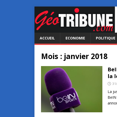
ACCUEIL
ECONOMIE
POLITIQUE
Mois :
janvier 2018
BeI
la 
31
La ju
BeIN 
annon