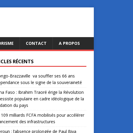
ORISME
CONTACT
A PROPOS
ICLES RÉCENTS
ngo-Brazzaville va souffler ses 66 ans
épendance sous le signe de la souveraineté
na Faso : Ibrahim Traoré érige la Révolution
essiste populaire en cadre idéologique de la
dation du pays
: 109 milliards FCFA mobilisés pour accélérer
nancement des infrastructures
oun : l’absence prolongée de Paul Biya