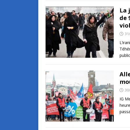
La 
de 
vio
31
L’ira
Téhér
publi
All
mou
30
IG Me
heure
passa