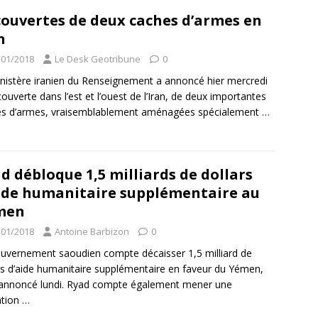
ouvertes de deux caches d’armes en
n
/01/2018
Le Desk Geotribune
0
nistère iranien du Renseignement a annoncé hier mercredi
couverte dans l’est et l’ouest de l’Iran, de deux importantes
es d’armes, vraisemblablement aménagées spécialement
…
d débloque 1,5 milliards de dollars
ide humanitaire supplémentaire au
men
/01/2018
Antoine Barbizon
0
uvernement saoudien compte décaisser 1,5 milliard de
rs d’aide humanitaire supplémentaire en faveur du Yémen,
l annoncé lundi. Ryad compte également mener une
ation
…