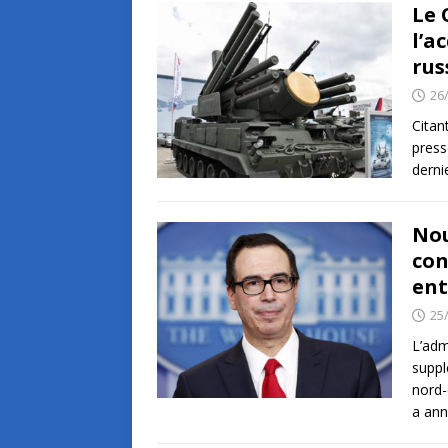
Le 
l’a
rus
26
Citan
press
derni
Nou
con
ent
25
L’adm
suppl
nord-
a an