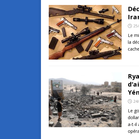
Déc
Ira
25
Le mi
la dé
cach
Rya
d’a
Yé
24
Le go
dolla
a-t-i
opér