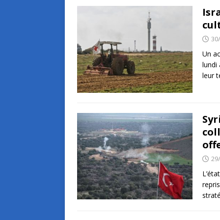
Isr
cul
30
Un ac
lundi
leur 
Syr
col
off
29
L’éta
repri
strat