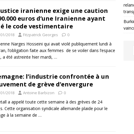
relan
justice iranienne exige une caution
trans
90.000 euros d’une Iranienne ayant
Burki
lé le code vestimentaire
vainc
/01/2018
Fitzpatrick Georges
0
nienne Narges Hosseini qui avait violé publiquement lundi à
an, l’obligation faite aux femmes de se voiler dans l’espace
c, a été astreinte hier mardi,
…
emagne: l’industrie confrontée à un
vement de grève d’envergure
/01/2018
Antoine Barbizon
0
tall a appelé toute cette semaine à des grèves de 24
s. Cette organisation syndicale allemande plaide pour le
ge à la semaine de
…