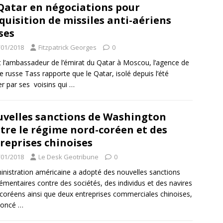
Qatar en négociations pour
cquisition de missiles anti-aériens
ses
/01/2018
Fitzpatrick Georges
0
t l’ambassadeur de l’émirat du Qatar à Moscou, l’agence de
e russe Tass rapporte que le Qatar, isolé depuis l’été
er par ses voisins qui
…
velles sanctions de Washington
tre le régime nord-coréen et des
reprises chinoises
/01/2018
Le Desk Geotribune
0
inistration américaine a adopté des nouvelles sanctions
émentaires contre des sociétés, des individus et des navires
coréens ainsi que deux entreprises commerciales chinoises,
noncé
…