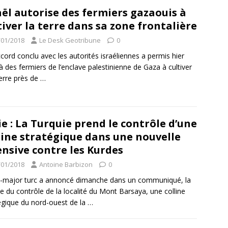
aël autorise des fermiers gazaouis à
tiver la terre dans sa zone frontalière
/01/2018
Le Desk Geotribune
0
cord conclu avec les autorités israéliennes a permis hier
 à des fermiers de l’enclave palestinienne de Gaza à cultiver
terre près de
…
ie : La Turquie prend le contrôle d’une
line stratégique dans une nouvelle
ensive contre les Kurdes
/01/2018
Antoine Barbizon
0
t-major turc a annoncé dimanche dans un communiqué, la
se du contrôle de la localité du Mont Barsaya, une colline
égique du nord-ouest de la
…