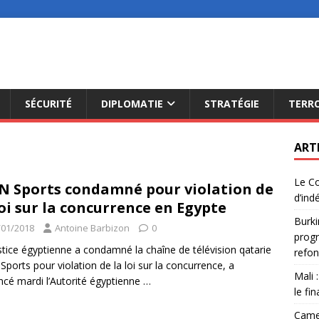
SÉCURITÉ
DIPLOMATIE
STRATÉGIE
TERR
ART
Le Co
N Sports condamné pour violation de
d’ind
loi sur la concurrence en Egypte
Burki
/01/2018
Antoine Barbizon
0
progr
stice égyptienne a condamné la chaîne de télévision qatarie
refon
Sports pour violation de la loi sur la concurrence, a
Mali 
cé mardi l’Autorité égyptienne
…
le fi
Camer