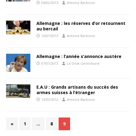
04/02/2013
Antoine Barbizon
Allemagne : les réserves d’or retournent
au bercail
16/01/2013
Antoine Barbizon
Allemagne : l’année s’annonce austère
07/01/2013
Le Desk Geotribune
E.A.U : Grands artisans du succès des
armes suisses à l’étranger
13/03/2012
Antoine Barbizon
«
1
…
8
9