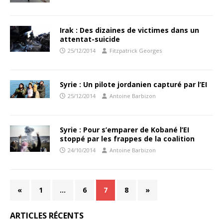
Irak : Des dizaines de victimes dans un
attentat-suicide
25/12/2014
Fitzpatrick Georges
Syrie : Un pilote jordanien capturé par l’EI
25/12/2014
Antoine Barbizon
Syrie : Pour s’emparer de Kobané l’EI
stoppé par les frappes de la coalition
24/10/2014
Antoine Barbizon
«
1
…
6
7
8
»
ARTICLES RÉCENTS