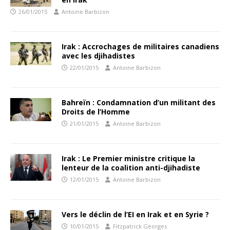
26/01/2015
Antoine Barbizon
Irak : Accrochages de militaires canadiens
avec les djihadistes
22/01/2015
Antoine Barbizon
Bahreïn : Condamnation d’un militant des
Droits de l’Homme
21/01/2015
Antoine Barbizon
Irak : Le Premier ministre critique la
lenteur de la coalition anti-djihadiste
12/01/2015
Antoine Barbizon
Vers le déclin de l’EI en Irak et en Syrie ?
10/01/2015
Fitzpatrick Georges