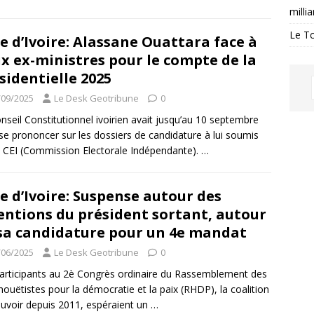
milli
Le Tc
e d’Ivoire: Alassane Ouattara face à
x ex-ministres pour le compte de la
sidentielle 2025
/09/2025
Le Desk Geotribune
0
nseil Constitutionnel ivoirien avait jusqu’au 10 septembre
se prononcer sur les dossiers de candidature à lui soumis
a CEI (Commission Electorale Indépendante).
…
e d’Ivoire: Suspense autour des
entions du président sortant, autour
sa candidature pour un 4e mandat
/06/2025
Le Desk Geotribune
0
articipants au 2è Congrès ordinaire du Rassemblement des
ouëtistes pour la démocratie et la paix (RHDP), la coalition
uvoir depuis 2011, espéraient un
…