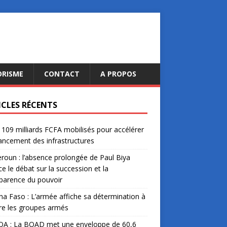
ORISME
CONTACT
A PROPOS
ICLES RÉCENTS
: 109 milliards FCFA mobilisés pour accélérer
nancement des infrastructures
oun : l’absence prolongée de Paul Biya
ce le débat sur la succession et la
parence du pouvoir
na Faso : L’armée affiche sa détermination à
re les groupes armés
A : La BOAD met une enveloppe de 60,6