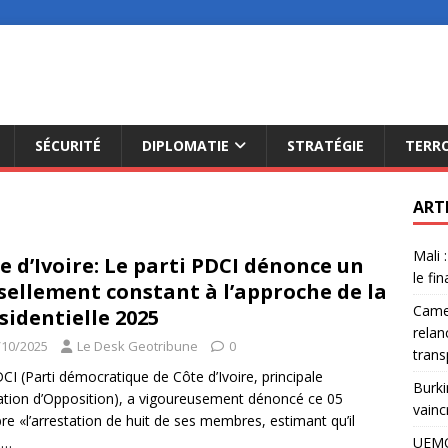
SÉCURITÉ
DIPLOMATIE
STRATÉGIE
TERR
ART
Mali 
e d’Ivoire: Le parti PDCI dénonce un
le fi
ellement constant à l’approche de la
Camer
sidentielle 2025
relan
/10/2025
Le Desk Geotribune
0
trans
CI (Parti démocratique de Côte d’Ivoire, principale
Burki
tion d’Opposition), a vigoureusement dénoncé ce 05
vainc
re «l’arrestation de huit de ses membres, estimant qu’il
t
…
UEMO