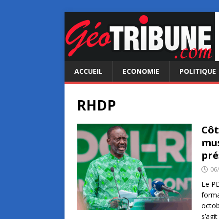
ACCUEIL
ECONOMIE
POLITIQUE
RHDP
Côt
mus
pré
06
Le PD
forma
octob
s’agi