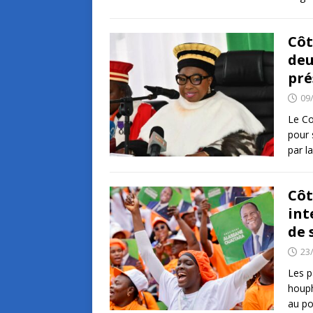
Côt
deu
pré
09
Le Co
pour 
par l
Côt
int
de 
23
Les p
houph
au po