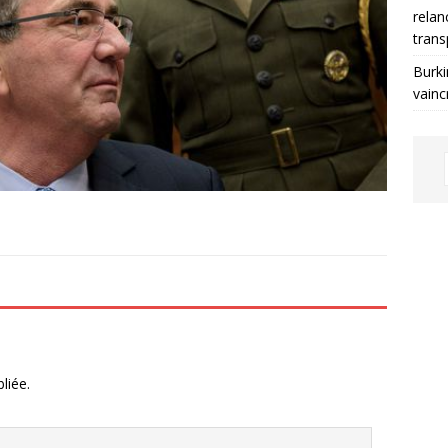
relan
trans
Burki
vainc
liée.