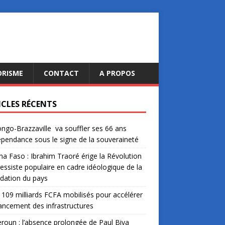
ORISME
CONTACT
A PROPOS
ICLES RÉCENTS
ngo-Brazzaville va souffler ses 66 ans
épendance sous le signe de la souveraineté
na Faso : Ibrahim Traoré érige la Révolution
essiste populaire en cadre idéologique de la
dation du pays
: 109 milliards FCFA mobilisés pour accélérer
nancement des infrastructures
oun : l’absence prolongée de Paul Biya