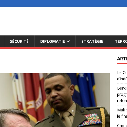
SÉCURITÉ
DIPLOMATIE
STRATÉGIE
TERR
ART
Le Co
d’ind
Burki
progr
refon
Mali 
le fi
Camer