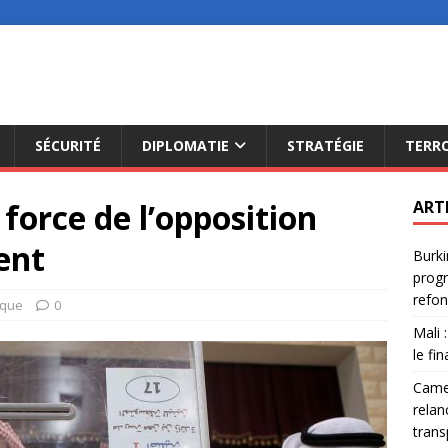
SÉCURITÉ
DIPLOMATIE
STRATÉGIE
TERR
force de l’opposition
ART
ent
Burki
progr
refon
ique
0
Mali 
le fi
Camer
relan
trans