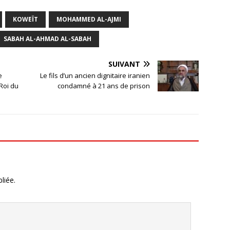
KOWEÏT
MOHAMMED AL-AJMI
SABAH AL-AHMAD AL-SABAH
SUIVANT
e
Le fils d’un ancien dignitaire iranien
 Roi du
condamné à 21 ans de prison
liée.