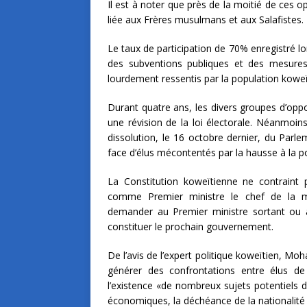
Il est à noter que près de la moitié de ces o
liée aux Frères musulmans et aux Salafistes.
Le taux de participation de 70% enregistré lors
des subventions publiques et des mesures 
lourdement ressentis par la population koweï
Durant quatre ans, les divers groupes d’opp
une révision de la loi électorale. Néanmoins,
dissolution, le 16 octobre dernier, du Parlem
face d’élus mécontentés par la hausse à la p
La Constitution koweïtienne ne contraint
comme Premier ministre le chef de la ma
demander au Premier ministre sortant ou 
constituer le prochain gouvernement.
De l’avis de l’expert politique koweïtien, 
générer des confrontations entre élus de 
l’existence «de nombreux sujets potentiels de
économiques, la déchéance de la nationalité e