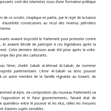
pposants sont des islamistes issus d’une formation politique
 de ce scrutin, s’explique en partie, par le rejet de la baisse
d’austérité consécutives au recul des revenus pétroliers
tienne.
osants avaient boycotté le Parlement pour protester contre
 ils avaient décidé de participer à ces législatives après la
ent. Cette dernière décision avait été prise après la volte-
ompe des prix des carburants.
 pas l’émir, cheikh Sabah al-Ahmad Al-Sabah, de nommer
jorité parlementaire. L’émir Al-Sabah va donc pouvoir
à un autre membre de la famille régnante au Koweït, de
Mohammed al-Ajmi, «la composition (du nouveau Parlement) va
l’opposition et le futur gouvernement», faisant état de
 querelles» entre le pouvoir et les élus, telles les mesures
t d’autres sujets sensibles.