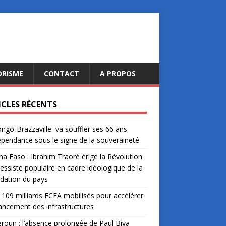
ORISME
CONTACT
A PROPOS
ICLES RÉCENTS
ngo-Brazzaville va souffler ses 66 ans
épendance sous le signe de la souveraineté
na Faso : Ibrahim Traoré érige la Révolution
essiste populaire en cadre idéologique de la
dation du pays
: 109 milliards FCFA mobilisés pour accélérer
nancement des infrastructures
oun : l’absence prolongée de Paul Biya