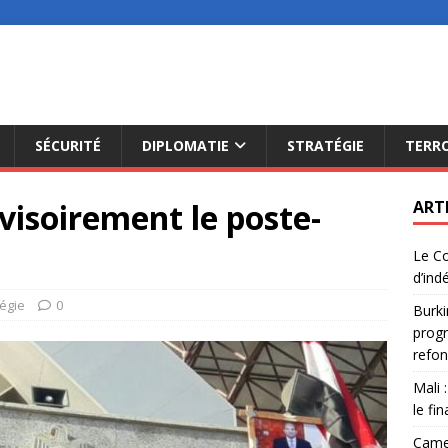
SÉCURITÉ
DIPLOMATIE
STRATÉGIE
TERR
visoirement le poste-
ART
Le Co
d’ind
tégie
0
Burki
progr
refon
Mali 
le fi
Camer