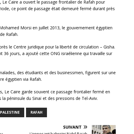
s, Le Caire a ouvert le passage frontalier de Rafah pour
période, ce point de passage était demeuré fermé durant près
n Mohamed Morsi en juillet 2013, le gouvernement égyptien
 de Rafah.
rès le Centre juridique pour la liberté de circulation – Gisha.
t 36 jours, a ajouté cette ONG israélienne qui travaille sur
malades, des étudiants et des businessmen, figurent sur une
ire égyptien via Rafah.
ns, Le Caire garde souvent ce passage frontalier fermé en
s la péninsule du Sinaï et des pressions de Tel-Aviv.
PALESTINE
RAFAH
SUIVANT
au
L’opposant bahreïni Nabil Rajab