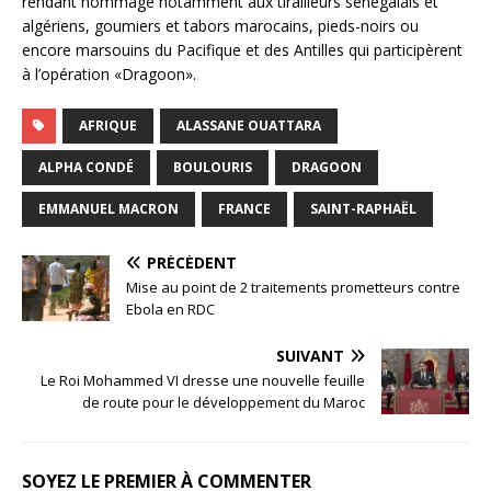
rendant hommage notamment aux tirailleurs sénégalais et
algériens, goumiers et tabors marocains, pieds-noirs ou
encore marsouins du Pacifique et des Antilles qui participèrent
à l’opération «Dragoon».
AFRIQUE
ALASSANE OUATTARA
ALPHA CONDÉ
BOULOURIS
DRAGOON
EMMANUEL MACRON
FRANCE
SAINT-RAPHAËL
PRÉCÉDENT
Mise au point de 2 traitements prometteurs contre
Ebola en RDC
SUIVANT
Le Roi Mohammed VI dresse une nouvelle feuille
de route pour le développement du Maroc
SOYEZ LE PREMIER À COMMENTER