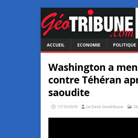
ACCUEIL
ECONOMIE
POLITIQUE
Washington a men
contre Téhéran apr
saoudite
17/10/2019
Le Desk Geotribune
St