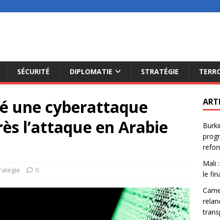
SÉCURITÉ
DIPLOMATIE
STRATÉGIE
TERR
é une cyberattaque
ART
ès l’attaque en Arabie
Burki
progr
refon
Mali 
ratégie
0
le fi
Camer
relan
trans