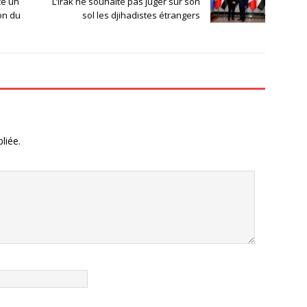
ce un
L’Irak ne souhaite pas juger sur son
on du
sol les djihadistes étrangers
liée.