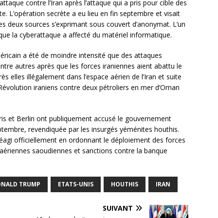
taque contre l’Iran après l’attaque qui a pris pour cible des
e. L’opération secrète a eu lieu en fin septembre et visait
 les deux sources s’exprimant sous couvert d’anonymat. L’un
ue la cyberattaque a affecté du matériel informatique.
méricain a été de moindre intensité que des attaques
entre autres après que les forces iraniennes aient abattu le
ès elles illégalement dans l’espace aérien de l’Iran et suite
évolution iraniens contre deux pétroliers en mer d’Oman
ris et Berlin ont publiquement accusé le gouvernement
 septembre, revendiquée par les insurgés yéménites houthis.
éagi officiellement en ordonnant le déploiement des forces
i-aériennes saoudiennes et sanctions contre la banque
NALD TRUMP
ETATS-UNIS
HOUTHIS
IRAN
SUIVANT