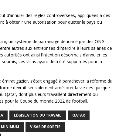
ut d’annuler des règles controversées, appliquées à des
t à obtenir une autorisation pour quitter le pays ou
kafala », un système de parrainage dénoncé par des ONG
re autres aux entreprises d’interdire à leurs salariés de
 autorités ont ainsi l’intention désormais d’annuler les
e soumis, ces visas ayant déjà été supprimés pour la
he émirat gazier, s’était engagé à parachever la réforme du
forme devrait sensiblement améliorer la vie des quelque
u Qatar, dont plusieurs travaillent directement ou
ures pour la Coupe du monde 2022 de football.
LA
LÉGISLATION DU TRAVAIL
QATAR
E MINIMUM
VISAS DE SORTIE