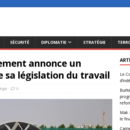
SÉCURITÉ
DIPLOMATIE
STRATÉGIE
TERR
nement annonce un
ART
sa législation du travail
Le Co
d’ind
tégie
0
Burki
progr
refon
Mali 
le fi
Camer