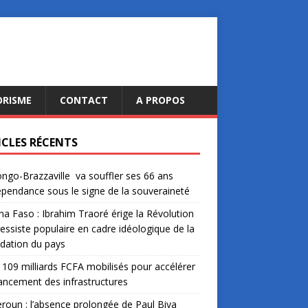
ORISME
CONTACT
A PROPOS
ICLES RÉCENTS
ngo-Brazzaville va souffler ses 66 ans
épendance sous le signe de la souveraineté
na Faso : Ibrahim Traoré érige la Révolution
essiste populaire en cadre idéologique de la
dation du pays
: 109 milliards FCFA mobilisés pour accélérer
nancement des infrastructures
oun : l’absence prolongée de Paul Biya