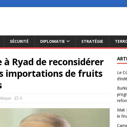
SÉCURITÉ
DIPLOMATIE
STRATÉGIE
TERR
à Ryad de reconsidérer
ART
s importations de fruits
Le Co
d’ind
s
Burki
progr
litique
0
refon
Mali 
le fi
Camer