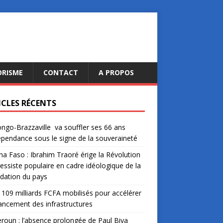
ORISME
CONTACT
A PROPOS
ICLES RÉCENTS
ngo-Brazzaville va souffler ses 66 ans
épendance sous le signe de la souveraineté
na Faso : Ibrahim Traoré érige la Révolution
essiste populaire en cadre idéologique de la
dation du pays
: 109 milliards FCFA mobilisés pour accélérer
nancement des infrastructures
oun : l’absence prolongée de Paul Biya