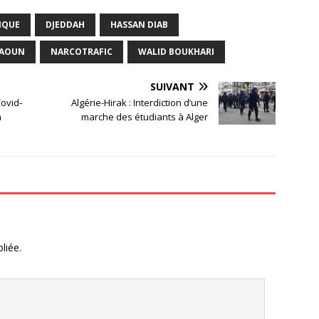
IQUE
DJEDDAH
HASSAN DIAB
 AOUN
NARCOTRAFIC
WALID BOUKHARI
SUIVANT
Covid-
Algérie-Hirak : Interdiction d’une
n
marche des étudiants à Alger
liée.