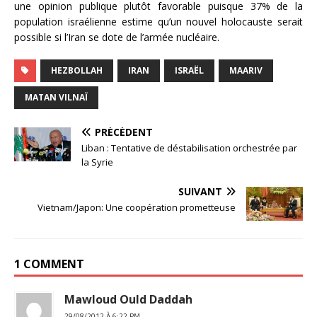
une opinion publique plutôt favorable puisque 37% de la
population israélienne estime qu’un nouvel holocauste serait
possible si l’Iran se dote de l’armée nucléaire.
HEZBOLLAH
IRAN
ISRAËL
MAARIV
MATAN VILNAÏ
PRÉCÉDENT
Liban : Tentative de déstabilisation orchestrée par
la Syrie
SUIVANT
Vietnam/Japon: Une coopération prometteuse
1 COMMENT
Mawloud Ould Daddah
29/08/2012 À 6:22 PM