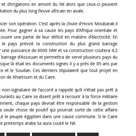
 et d’irrigations en amont du Nil alors que ceux-ci peuvent
ation du plus long fleuve africain en avale.
cer son opération. C’est après la chute d’Hosni Moubarak il
ée. Pour gagner à sa cause les pays d’Afrique orientale et
uvrir une partie de leur déficit en matière d’électricité. En
l, le pays prévoit la construction du plus grand barrage
er une puissance de 6000 MW et sa construction coutera 4,2
le barrage d’Assouan et permettra de servir plusieurs pays du
usque là était les documents signés il y a près de 85 ans par
ypte et le Soudan. Ces derniers stipulaient que tout projet en
ion de Khartoum et du Caire.
on-signataire de l’accord a rappelé qu’il n’était pas prêt à
ourants au Caire se disent prêt à recourir à la force militaire
quement, chaque pays devrait être responsable de la gestion
a seule chose de positif qui pourrait sortir de cette affaire
tout le peuple égyptien dans une cause commune. Si le Caire
le printemps arabe lui aura couté le Nil.