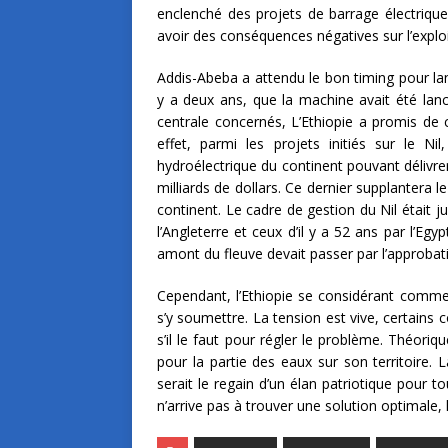
enclenché des projets de barrage électrique
avoir des conséquences négatives sur l’exploit
Addis-Abeba a attendu le bon timing pour lan
y a deux ans, que la machine avait été lanc
centrale concernés, L’Ethiopie a promis de co
effet, parmi les projets initiés sur le Ni
hydroélectrique du continent pouvant délivr
milliards de dollars. Ce dernier supplantera 
continent. Le cadre de gestion du Nil était j
l’Angleterre et ceux d’il y a 52 ans par l’Eg
amont du fleuve devait passer par l’approbat
Cependant, l’Ethiopie se considérant comme n
s’y soumettre. La tension est vive, certains c
s’il le faut pour régler le problème. Théori
pour la partie des eaux sur son territoire. L
serait le regain d’un élan patriotique pour 
n’arrive pas à trouver une solution optimale, 