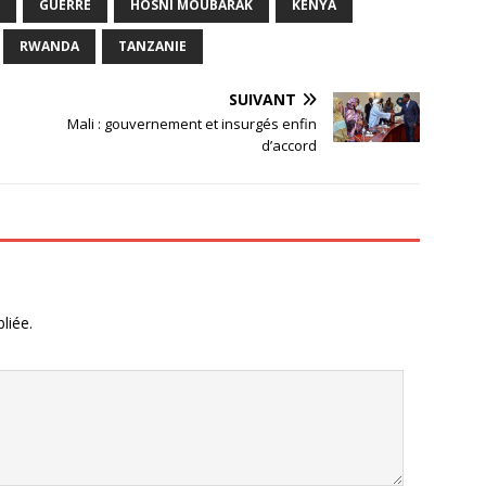
GUERRE
HOSNI MOUBARAK
KENYA
RWANDA
TANZANIE
SUIVANT
Mali : gouvernement et insurgés enfin
d’accord
liée.