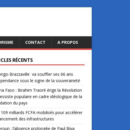
ORISME
CONTACT
A PROPOS
ICLES RÉCENTS
ngo-Brazzaville va souffler ses 66 ans
épendance sous le signe de la souveraineté
na Faso : Ibrahim Traoré érige la Révolution
essiste populaire en cadre idéologique de la
dation du pays
: 109 milliards FCFA mobilisés pour accélérer
nancement des infrastructures
oun : l’absence prolongée de Paul Biya