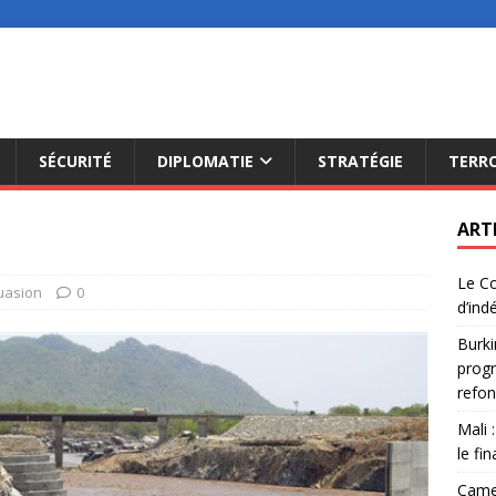
SÉCURITÉ
DIPLOMATIE
STRATÉGIE
TERR
ART
Le Co
uasion
0
d’ind
Burki
progr
refon
Mali 
le fi
Camer