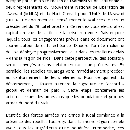
paraphé par le ministre malien de l’Administration territoriale et
deux représentants du Mouvement National de Libération de
l’Azawad (MNLA) et du Haut Conseil pour l’Unité de l’Azawad
(HCUA). Ce document est censé mener le Mali vers le scrutin
présidentiel du 28 juillet prochain. Ce rendez-vous électoral est
capital en vue de la fin de la crise malienne. Raison pour
laquelle tous les engagements prévus dans ce document ont
tourné autour de cette échéance. D’abord, l’armée malienne
doit se déployer progressivement et « dans les meilleurs délais
» dans la région de Kidal. Dans cette perspective, des soldats y
seront envoyés « sans délai » en tant que précurseurs. En
parallèle, les rebelles touaregs vont immédiatement procéder
au cantonnement de leurs éléments. Pour ce qui est du
désarmement, il faudra attendre la signature de l’accord «
global et définitif de paix ». Cette étape concernera les
autorités issues des urnes ainsi que les populations et groupes
armés du nord du Mali.
L’entrée des forces armées maliennes à Kidal combinée à la
présence des rebelles touaregs dans la même région semble
avoir tous les ingrédients d’une poudrière. N’empêche, ces