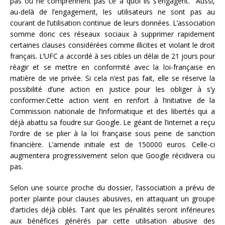
pas ou ne comprennent pas ce à quoi ils s’engagent. Aussi,
au-delà de l’engagement, les utilisateurs ne sont pas au
courant de l’utilisation continue de leurs données. L’association
somme donc ces réseaux sociaux à supprimer rapidement
certaines clauses considérées comme illicites et violant le droit
français. L’UFC a accordé à ses cibles un délai de 21 jours pour
réagir et se mettre en conformité avec la loi-française en
matière de vie privée. Si cela n’est pas fait, elle se réserve la
possibilité d’une action en justice pour les obliger à s’y
conformer.Cette action vient en renfort à l’initiative de la
Commission nationale de l’informatique et des libertés qui a
déjà abattu sa foudre sur Google. Le géant de l’internet a reçu
l’ordre de se plier à la loi française sous peine de sanction
financière. L’amende initiale est de 150000 euros. Celle-ci
augmentera progressivement selon que Google récidivera ou
pas.
Selon une source proche du dossier, l’association a prévu de
porter plainte pour clauses abusives, en attaquant un groupe
d’articles déjà ciblés. Tant que les pénalités seront inférieures
aux bénéfices générés par cette utilisation abusive des