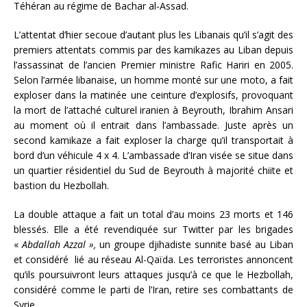
Téhéran au régime de Bachar al-Assad.
L’attentat d’hier secoue d’autant plus les Libanais qu’il s’agit des
premiers attentats commis par des kamikazes au Liban depuis
l’assassinat de l’ancien Premier ministre Rafic Hariri en 2005.
Selon l’armée libanaise, un homme monté sur une moto, a fait
exploser dans la matinée une ceinture d’explosifs, provoquant
la mort de l’attaché culturel iranien à Beyrouth, Ibrahim Ansari
au moment où il entrait dans l’ambassade. Juste après un
second kamikaze a fait exploser la charge qu’il transportait à
bord d’un véhicule 4 x 4. L’ambassade d’Iran visée se situe dans
un quartier résidentiel du Sud de Beyrouth à majorité chiite et
bastion du Hezbollah.
La double attaque a fait un total d’au moins 23 morts et 146
blessés. Elle a été revendiquée sur Twitter par les brigades
«
Abdallah Azzal »,
un groupe djihadiste sunnite basé au Liban
et considéré lié au réseau Al-Qaïda. Les terroristes annoncent
qu’ils poursuivront leurs attaques jusqu’à ce que le Hezbollah,
considéré comme le parti de l’Iran, retire ses combattants de
Syrie.