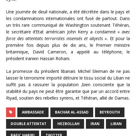
Une journée de deuil nationale, a été décrétée dans le pays et
les condamnations internationales ont fusé de partout. Dans
un très rare communiqué de Washington soutenant Téhéran,
le secrétaire d’Etat américain John Kerry a condamné «
avec
force des attentats terroristes insensés et abjects ».
Et pour la
première fois depuis plus de dix ans, le Premier ministre
britannique, David Cameron, a appelé au téléphone, le
président iranien Hassan Rohani.
La promesse du président libanais Michel Sleiman de ne pas
laisser le terrorisme importé détruire le tissu social du Liban ne
suffit pas à rassurer la population ,bien consciente que la
stabilité du pays ne peut être garantie que par un accord entre
Riyad, soutien des rebelles syriens, et Téhéran, allié de Damas.
AMBASSADE
BACHAR AL-ASSAD
BEYROUTH
DOUBLE ATTENTAT
HEZBOLLAH
IRAN
LIBAN
RAFIC HARIRI
TWITTER