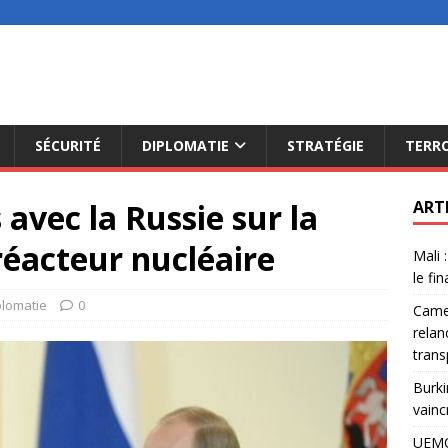
SÉCURITÉ
DIPLOMATIE
STRATÉGIE
TERR
 avec la Russie sur la
ART
réacteur nucléaire
Mali 
le fi
plomatie
0
Camer
relan
trans
Burki
vainc
UEMO