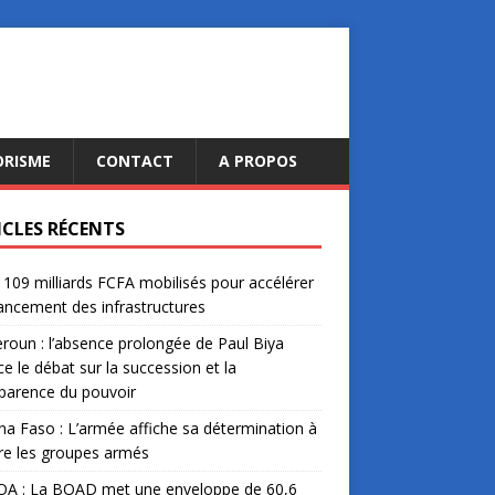
ORISME
CONTACT
A PROPOS
ICLES RÉCENTS
: 109 milliards FCFA mobilisés pour accélérer
nancement des infrastructures
oun : l’absence prolongée de Paul Biya
ce le débat sur la succession et la
parence du pouvoir
na Faso : L’armée affiche sa détermination à
re les groupes armés
A : La BOAD met une enveloppe de 60,6