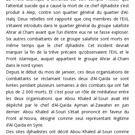
l’attentat suicide qui a causé la mort de ce chef djihadiste s’est
produit à Alep, contre son quartier général du quartier d’Al-
Halq. Deux rebelles ont rapporté que cinq membres de l’EIIL
s’étaient introduits dans le quartier général du groupe salafiste
Ahrar al Cham avant que l’un d’entre eux ne se fasse exploser.
Six autres combattants de ce groupe salafiste sont morts en
même temps que le chef djihadiste. Cet incident devrait
marquer la fin de la trêve précaire qu’observaient l’EIIL et le
Front islamique, auquel appartient le groupe Ahrar al-Cham
dans le nord syrien.
Depuis le début du mois de janvier, ces deux organisations de
combattants se réclamant toutes deux d’Al-Qaïda se sont
livrées pendant plusieurs semaines à des combats qui ont fait
plus de 2 000 morts. Et c’est pour un rôle de médiateur entre
les deux organisations que Abou Khaled al-Souri avait été
dépêché par le chef d’Al-Qaïda Ayman al-Zawahiri en juin
dernier. Abou Khaled al-Souri s’était prononcé en faveur du
Front al-Nosra, désigné comme seul représentant légitime
d’Al-Qaïda en Syrie.
Des sites djihadistes ont décrit Abou Khaled al-Souri comme