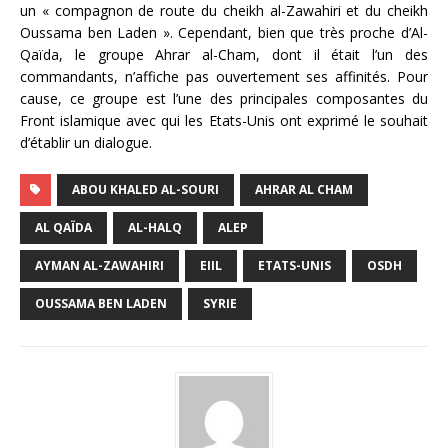
un « compagnon de route du cheikh al-Zawahiri et du cheikh
Oussama ben Laden ». Cependant, bien que très proche d’Al-
Qaïda, le groupe Ahrar al-Cham, dont il était l’un des
commandants, n’affiche pas ouvertement ses affinités. Pour
cause, ce groupe est l’une des principales composantes du
Front islamique avec qui les Etats-Unis ont exprimé le souhait
d’établir un dialogue.
ABOU KHALED AL-SOURI
AHRAR AL CHAM
AL QAÏDA
AL-HALQ
ALEP
AYMAN AL-ZAWAHIRI
EIIL
ETATS-UNIS
OSDH
OUSSAMA BEN LADEN
SYRIE