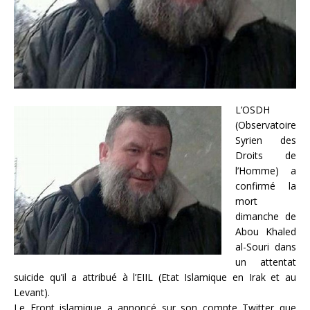
L’OSDH
(Observatoire
Syrien des
Droits de
l’Homme) a
confirmé la
mort
dimanche de
Abou Khaled
al-Souri dans
un attentat
suicide qu’il a attribué à l’EIIL (Etat Islamique en Irak et au
Levant).
Le Front islamique a annoncé sur son compte Twitter que