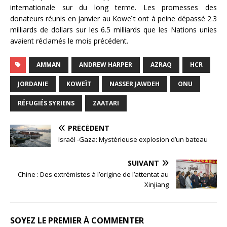
internationale sur du long terme. Les promesses des
donateurs réunis en janvier au Koweït ont à peine dépassé 2.3
milliards de dollars sur les 6.5 milliards que les Nations unies
avaient réclamés le mois précédent.
AMMAN
ANDREW HARPER
AZRAQ
HCR
JORDANIE
KOWEÏT
NASSER JAWDEH
ONU
RÉFUGIÉS SYRIENS
ZAATARI
PRÉCÉDENT
Israël -Gaza: Mystérieuse explosion d’un bateau
SUIVANT
Chine : Des extrémistes à l’origine de l’attentat au
Xinjiang
SOYEZ LE PREMIER À COMMENTER