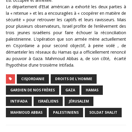
Est occupée et annexée.
Le département d’Etat américain a exhorté les deux parties à
la « retenue » et les a encouragées à « coopérer en matière de
sécurité » pour retrouver les captifs et leurs ravisseurs. Mais
pour plusieurs observateurs, Israël profite de l’enlèvement des
trois jeunes israéliens pour faire échouer la réconciliation
palestinienne. L’opération que son armée mène actuellement
en Cisjordanie a pour second objectif, à peine voilé , de
démanteler les réseaux du Hamas qui a officiellement renoncé
au pouvoir à Gaza. Mahmoud Abbas a, de son côté, écarté
l’hypothèse d’une troisième Intifada.
CISJORDANIE
DROITS DE L'HOMME
GARDIEN DE NOS FRÈRES
GAZA
HAMAS
INTIFADA
ISRAÉLIENS
JÉRUSALEM
MAHMOUD ABBAS
PALESTINIENS
SOLDAT SHALIT