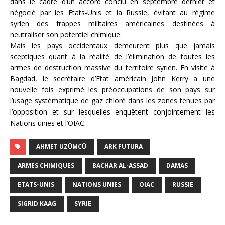
dans le cadre d’un accord conclu en septembre dernier et
négocié par les Etats-Unis et la Russie, évitant au régime
syrien des frappes militaires américaines destinées à
neutraliser son potentiel chimique.
Mais les pays occidentaux demeurent plus que jamais
sceptiques quant à la réalité de l’élimination de toutes les
armes de destruction massive du territoire syrien. En visite à
Bagdad, le secrétaire d’Etat américain John Kerry a une
nouvelle fois exprimé les préoccupations de son pays sur
l’usage systématique de gaz chloré dans les zones tenues par
l’opposition et sur lesquelles enquêtent conjointement les
Nations unies et l’OIAC.
AHMET UZÜMCÜ
ARK FUTURA
ARMES CHIMIQUES
BACHAR AL-ASSAD
DAMAS
ETATS-UNIS
NATIONS UNIES
OIAC
RUSSIE
SIGRID KAAG
SYRIE