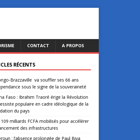
ORISME
CONTACT
A PROPOS
ICLES RÉCENTS
ngo-Brazzaville va souffler ses 66 ans
épendance sous le signe de la souveraineté
na Faso : Ibrahim Traoré érige la Révolution
essiste populaire en cadre idéologique de la
dation du pays
: 109 milliards FCFA mobilisés pour accélérer
nancement des infrastructures
oun : l’absence prolongée de Paul Biya