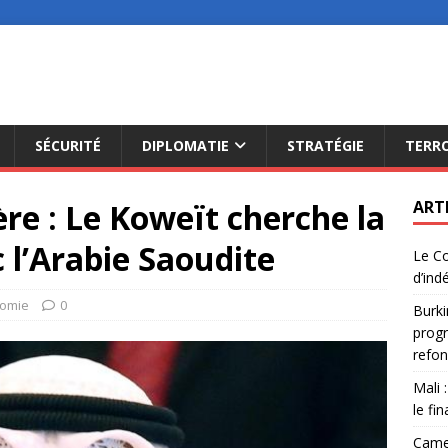
SÉCURITÉ
DIPLOMATIE
STRATÉGIE
TERR
ère : Le Koweït cherche la
ART
 l’Arabie Saoudite
Le Co
d’ind
omie
0
Burki
progr
refon
Mali 
le fi
Camer