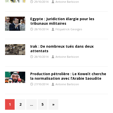
29/10/2014
Antoine Barbizon
Egypte : Juridiction élargie pour les
tribunaux militaires
28/10/2014
Fitzpatrick Georges
Irak : De nombreux tués dans deux
attentats
28/10/2014
Antoine Barbizon
Production pétrolière : Le Koweït cherche
la normalisation avec l’Arabie Saoudite
27/10/2014
Antoine Barbizon
1
2
…
5
»