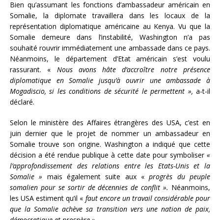
Bien qu’assumant les fonctions d’ambassadeur américain en
Somalie, la diplomate travaillera dans les locaux de la
représentation diplomatique américaine au Kenya. Vu que la
Somalie demeure dans l’instabilité, Washington n’a pas
souhaité rouvrir immédiatement une ambassade dans ce pays.
Néanmoins, le département d’Etat américain s’est voulu
rassurant. «
Nous avons hâte d’accroître notre présence
diplomatique en Somalie jusqu’à ouvrir une ambassade à
Mogadiscio, si les conditions de sécurité le permettent »,
a-t-il
déclaré.
Selon le ministère des Affaires étrangères des USA, c’est en
juin dernier que le projet de nommer un ambassadeur en
Somalie trouve son origine. Washington a indiqué que cette
décision a été rendue publique à cette date pour symboliser
«
l’approfondissement des relations entre les Etats-Unis et la
Somalie »
mais également suite aux «
progrès du peuple
somalien pour se sortir de décennies de conflit ».
Néanmoins,
les USA estiment qu’il «
faut encore
un travail considérable pour
que la Somalie achève sa transition vers une nation de paix,
démocratique et prospère ».