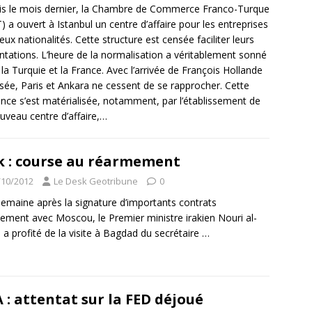
s le mois dernier, la Chambre de Commerce Franco-Turque
) a ouvert à Istanbul un centre d’affaire pour les entreprises
eux nationalités. Cette structure est censée faciliter leurs
ntations. L’heure de la normalisation a véritablement sonné
 la Turquie et la France. Avec l’arrivée de François Hollande
lysée, Paris et Ankara ne cessent de se rapprocher. Cette
nce s’est matérialisée, notamment, par l’établissement de
uveau centre d’affaire,…
k : course au réarmement
/10/2012
Le Desk Geotribune
0
emaine après la signature d’importants contrats
ement avec Moscou, le Premier ministre irakien Nouri al-
i a profité de la visite à Bagdad du secrétaire
…
 : attentat sur la FED déjoué