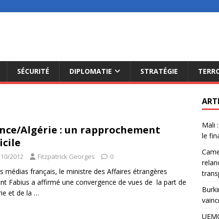
SÉCURITÉ
DIPLOMATIE
STRATÉGIE
TERR
ART
Mali 
nce/Algérie : un rapprochement
le fi
icile
Camer
/10/2012
Fitzpatrick Georges
0
relan
es médias français, le ministre des Affaires étrangères
trans
nt Fabius a affirmé une convergence de vues de la part de
Burki
rie et de la
…
vainc
UEMO