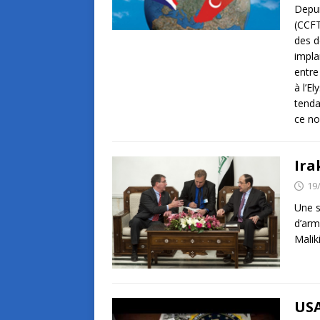
Depui
(CCFT
des d
impla
entre
à l’E
tenda
ce no
Ira
19
Une s
d’arm
Malik
USA