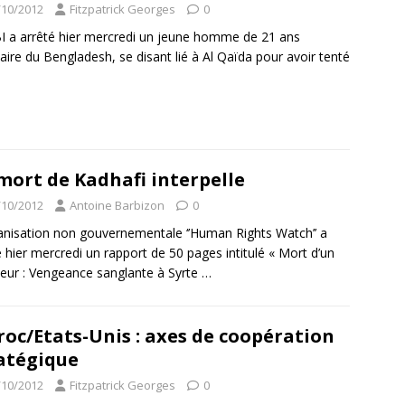
/10/2012
Fitzpatrick Georges
0
I a arrêté hier mercredi un jeune homme de 21 ans
naire du Bengladesh, se disant lié à Al Qaïda pour avoir tenté
mort de Kadhafi interpelle
/10/2012
Antoine Barbizon
0
anisation non gouvernementale ‘’Human Rights Watch’’ a
é hier mercredi un rapport de 50 pages intitulé « Mort d’un
teur : Vengeance sanglante à Syrte
…
oc/Etats-Unis : axes de coopération
atégique
/10/2012
Fitzpatrick Georges
0