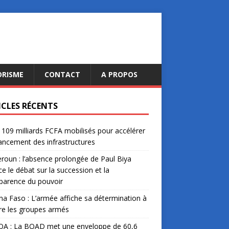
ORISME
CONTACT
A PROPOS
ICLES RÉCENTS
: 109 milliards FCFA mobilisés pour accélérer
nancement des infrastructures
oun : l’absence prolongée de Paul Biya
ce le débat sur la succession et la
parence du pouvoir
na Faso : L’armée affiche sa détermination à
re les groupes armés
A : La BOAD met une enveloppe de 60,6