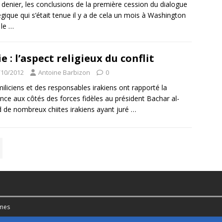
 denier, les conclusions de la première cession du dialogue
égique qui s’était tenue il y a de cela un mois à Washington
 le
…
ie : l’aspect religieux du conflit
/10/2012
Antoine Barbizon
0
iliciens et des responsables irakiens ont rapporté la
nce aux côtés des forces fidèles au président Bachar al-
 de nombreux chiites irakiens ayant juré
…
mes