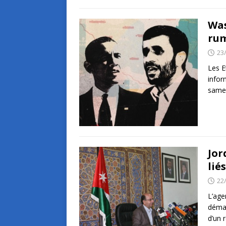
Was
rum
23
Les E
infor
samed
Jor
lié
22
L’age
déman
d’un r