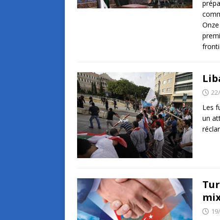
prépa
comme
Onze 
premi
front
Lib
22
Les f
un at
récla
Tur
mix
19