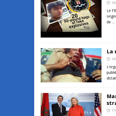
18
Le FB
origi
de
…
La 
18
L’org
publi
dicta
Mar
str
17