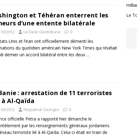
milli
hington et Téhéran enterrent les
Le Tc
eurs d’une entente bilatérale
/10/2012
Le Desk Geotribune
0
tats-Unis et l’Iran ont officiellement démenti les
mations du quotidien américain New York Times qui révélait
i dernier un accord bilatéral entre les deux
…
danie : arrestation de 11 terroristes
s à Al-Qaïda
/10/2012
Fitzpatrick Georges
0
nce officielle Petra a rapporté hier dimanche le
tèlement par les renseignements généraux jordaniens
éseau terroriste lié à Al-Qaïda. Celui-ci était en train de