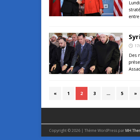
Lundi
strat
entre
Syr
17
Des m
prése
Assad
«
1
2
3
…
5
»
Copyright © 2026 | Thème WordPress par
MH The