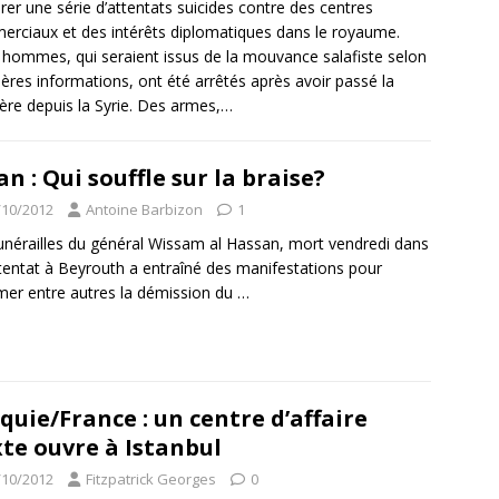
rer une série d’attentats suicides contre des centres
rciaux et des intérêts diplomatiques dans le royaume.
hommes, qui seraient issus de la mouvance salafiste selon
ères informations, ont été arrêtés après avoir passé la
ière depuis la Syrie. Des armes,…
an : Qui souffle sur la braise?
/10/2012
Antoine Barbizon
1
unérailles du général Wissam al Hassan, mort vendredi dans
tentat à Beyrouth a entraîné des manifestations pour
mer entre autres la démission du
…
quie/France : un centre d’affaire
te ouvre à Istanbul
/10/2012
Fitzpatrick Georges
0